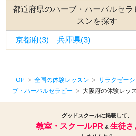
推拿（すいな）(2)
リフレクソロジ
都道府県のハーブ・ハーバルセラ
ヒーリング(3)
マッサージ(25)
スンを探す
フットケア・フットマッサージ(1
京都府(3)
兵庫県(3)
ボディケア・ボディマッサージ(2
タイ古式マッサージ(2)
ヘッドマッサージ・ヘッドスパ(1
スウェディッシュマッサージ(6)
TOP
全国の体験レッスン
リラクゼーシ
バリニーズ(6)
ロミロミマッサー
ブ・ハーバルセラピー
大阪府の体験レッ
リラクゼーションその他(29)
グッドスクールに掲載して、
教室・スクールPR
生徒さ
&