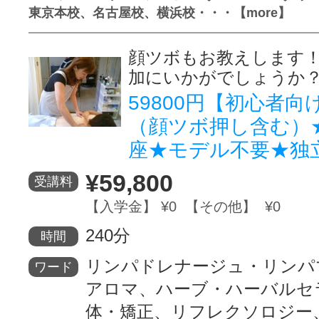
東京本校、名古屋校、横浜校・・・【more】
顔ツボもお教えします
加にいかがでしょうか
59800円【初心者
（顔ツボ押し含む）
座★モデル不要★独
¥59,800
受講料
【入学金】 ¥0 【その他】 ¥0
240分
時間
リンパドレナージュ・リンパ
ワード
アロマ、ハーブ・ハーバルセ
体・矯正、リフレクソロジー