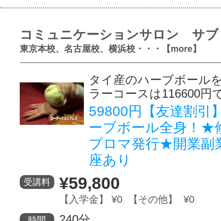
コミュニケーションサロン サブ
東京本校、名古屋校、横浜校・・・【more】
タイ産のハーブボール
ラーコースは116600円
59800円【友達割
ーブボール全身！★
プロマ発行★開業副
座あり
¥59,800
受講料
【入学金】 ¥0 【その他】 ¥0
240分
時間