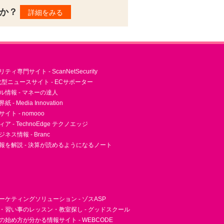
んか？
詳細をみる
ィ専門サイト - ScanNetSecurity
型ニュースサイト - ECサポーター
ル情報 - マネーの達人
- Media Innovation
ト - nomooo
 - TechnoEdge テクノエッジ
ネス情報 - Branc
報を解説 - 決算が読めるようになるノート
ーケティングソリューション - ゾスASP
・習い事のレッスン・教室探し - グッドスクール
essの始め方が分かる情報サイト - WEBCODE