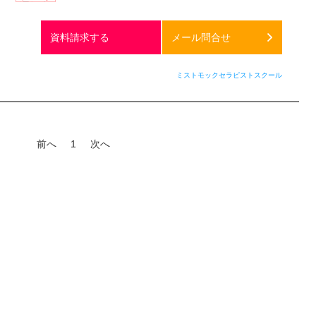
通話料
無料
資料請求する
メール問合せ
ミストモックセラピストスクール
前へ
1
次へ