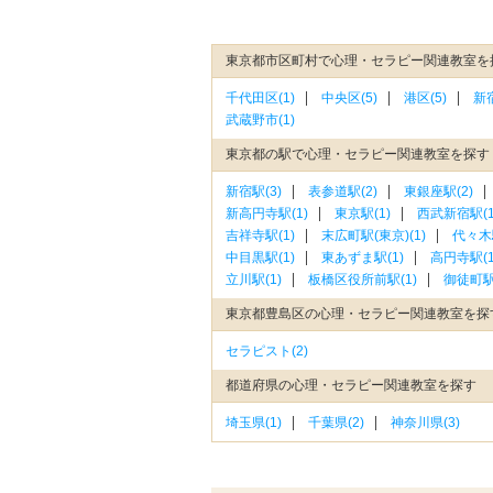
東京都市区町村で心理・セラピー関連教室を
千代田区(1)
中央区(5)
港区(5)
新宿
武蔵野市(1)
東京都の駅で心理・セラピー関連教室を探す
新宿駅(3)
表参道駅(2)
東銀座駅(2)
新高円寺駅(1)
東京駅(1)
西武新宿駅(1
吉祥寺駅(1)
末広町駅(東京)(1)
代々木駅
中目黒駅(1)
東あずま駅(1)
高円寺駅(1
立川駅(1)
板橋区役所前駅(1)
御徒町駅(
東京都豊島区の心理・セラピー関連教室を探
セラピスト(2)
都道府県の心理・セラピー関連教室を探す
埼玉県(1)
千葉県(2)
神奈川県(3)