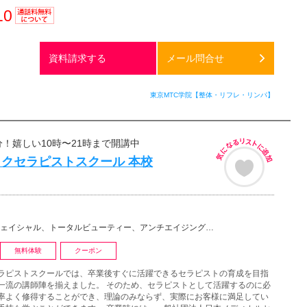
10
通話料
無料
資料請求する
メール問合せ
東京MTC学院【整体・リフレ・リンパ】
分！嬉しい10時〜21時まで開講中
クセラピストスクール 本校
、トータルビューティー、アンチエイジング、セラピスト、リンパドレナージュ・リンパマッサージ、アロマ、…
無料体験
クーポン
ラピストスクールでは、卒業後すぐに活躍できるセラピストの育成を目指
一流の講師陣を揃えました。 そのため、セラピストとして活躍するのに必
率よく修得することができ、理論のみならず、実際にお客様に満足してい