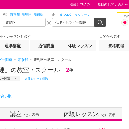
掲載お申込み
掲載のお問い合わせ
例）
東京都
新宿区
新宿駅
例）
まつエク
マッサージ
気
座・レッスンを探す
目的から探す
通学講座
通信講座
体験レッスン
資格取得
ピー関連
東京都
豊島区の教室・スクール
連
」の教室・スクール
2
件
ピー関連
条件をすべて削除
が高い順
講座
体験レッスン
ごとに表示
ごとに表示