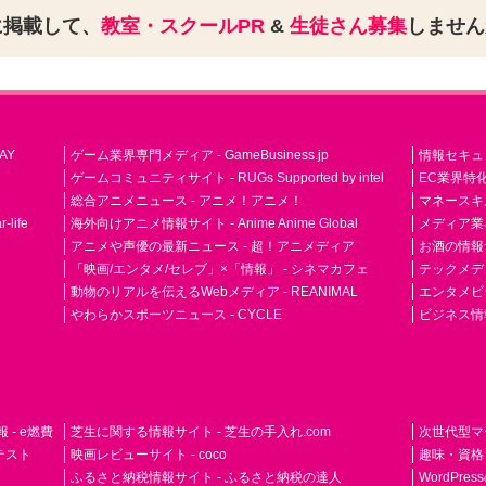
に掲載して、
教室・スクールPR
&
生徒さん募集
しませ
AY
ゲーム業界専門メディア - GameBusiness.jp
情報セキュリテ
ゲームコミュニティサイト - RUGs Supported by intel
EC業界特化
総合アニメニュース - アニメ！アニメ！
マネースキ
life
海外向けアニメ情報サイト - Anime Anime Global
メディア業界紙 
アニメや声優の最新ニュース - 超！アニメディア
お酒の情報サイ
「映画/エンタメ/セレブ」×「情報」 - シネマカフェ
テックメディア
動物のリアルを伝えるWebメディア - REANIMAL
エンタメビジ
やわらかスポーツニュース - CYCLE
ビジネス情
- e燃費
芝生に関する情報サイト - 芝生の手入れ.com
次世代型マ
ドテスト
映画レビューサイト - coco
趣味・資格
ふるさと納税情報サイト - ふるさと納税の達人
WordPr