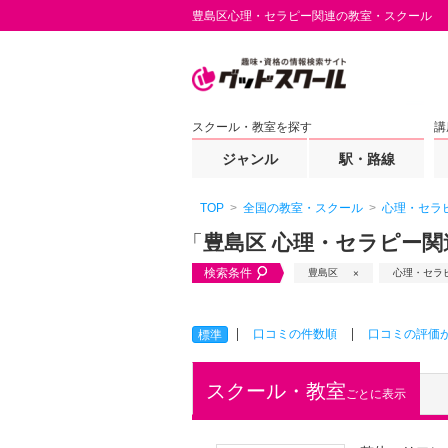
豊島区心理・セラピー関連の教室・スクール
スクール・教室を探す
講
ジャンル
駅・路線
TOP
全国の教室・スクール
心理・セラ
「
豊島区 心理・セラピー関
検索条件
豊島区
心理・セラ
口コミの件数順
口コミの評価
標準
スクール・教室
ごとに表示