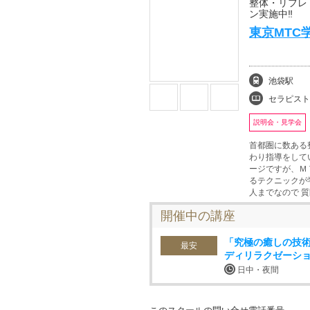
整体・リフレ
ン実施中‼
東京MTC
池袋駅
セラピスト、リンパド
説明会・見学会
首都圏に数ある
わり指導をして
ージですが、Ｍ
るテクニックが
人までなので 
開催中の講座
「究極の癒しの技
最安
ディリラクゼーシ
日中・夜間