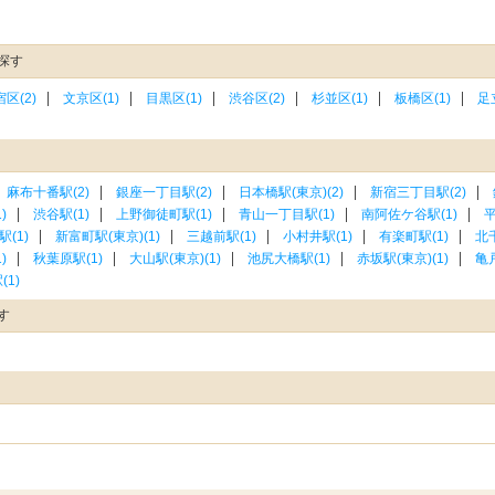
探す
区(2)
文京区(1)
目黒区(1)
渋谷区(2)
杉並区(1)
板橋区(1)
足
麻布十番駅(2)
銀座一丁目駅(2)
日本橋駅(東京)(2)
新宿三丁目駅(2)
)
渋谷駅(1)
上野御徒町駅(1)
青山一丁目駅(1)
南阿佐ケ谷駅(1)
平
(1)
新富町駅(東京)(1)
三越前駅(1)
小村井駅(1)
有楽町駅(1)
北千
)
秋葉原駅(1)
大山駅(東京)(1)
池尻大橋駅(1)
赤坂駅(東京)(1)
亀
1)
す