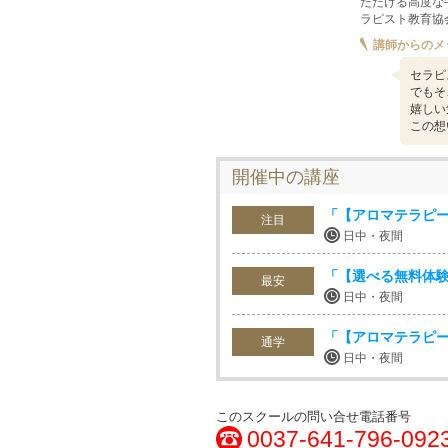
ただける高度な
ラピスト教育協
講師からのメ
セラピ
でもそ
嬉しい
この想
開催中の講座
「【アロマテラピ
注目
日中・夜間
「【選べる無料体験
最安
日中・夜間
「【アロマテラピ
通学
日中・夜間
このスクールの問い合せ電話番号
0037-641-796-092