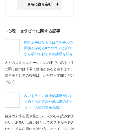
さらに絞り込む
心理・セラピーに関する記事
聞き上手になるには？相手との
関係を深める8つのコツとプロ
から学べるおすすめ講座を紹介
人とのコミュニケーションの中で、話を上手
に聞く能力は非常に価値があるとされます。
聞き手としての役割は、ただ黙って聞くだけ
でなく、…
占いを学ぶには通信講座がおす
すめ！活用方法や選ぶ際のポイ
ント、人気の講座も紹介
自分の未来を覗き見たい、人の心を読み解き
たい、あるいは占い師としてのスキルを磨き
たい。そんな願いを持つ方にとって、占いは