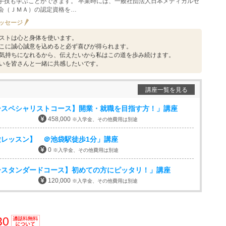
手技も学ぶことができます。 卒業時には、一般社団法人日本メディカルセ
会（ＪＭＡ）の認定資格を…
ッセージ
ストは心と身体を使います。
こに誠心誠意を込めると必ず喜びが得られます。
気持ちになれるから、伝えたいから私はこの道を歩み続けます。
いを皆さんと一緒に共感したいです。
講座一覧を見る
ースペシャリストコース】開業・就職を目指す方！」講座
458,000
※入学金、その他費用は別途
レッスン】 ＠池袋駅徒歩1分」講座
0
※入学金、その他費用は別途
ースタンダードコース】初めての方にピッタリ！」講座
120,000
※入学金、その他費用は別途
30