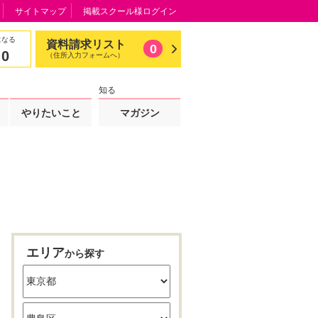
サイトマップ
掲載スクール様ログイン
になる
資料請求リスト
0
0
（住所入力フォームへ）
知る
やりたいこと
マガジン
エリア
から探す