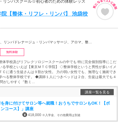
・リンパスクール☆初心者のための体験レッス
学院【整体・リフレ・リンパ】 池袋校
レナージュ・リンパマッサージ、アロマ、整体・矯正、リフレクソロジー、マッサージ、フットケア・フットマ…
無料体験
整体学校及びリフレクソロジースクールの中でも 特に完全個別指導にこだ
いる学校といえば【東京ＭＴＣ学院】 ◇整体学校というと男性が多いイメ
ＴＣに通う生徒さんは９割が女性。 力の弱い女性でも、無理なく施術でき
学べる整体学校です。 ◆講師１人につきベッドは２台、生徒は最大でも４
質問がしやすく『数ミ…
講座一覧を見る
術を身に付けてサロン等へ就職！おうちでサロンもOK！【ボ
ョンコース】」講座
418,000
※入学金、その他費用は別途