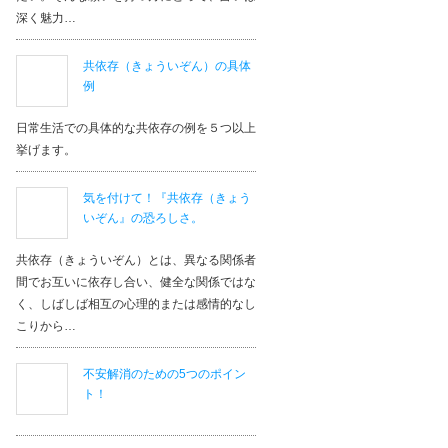
深く魅力…
共依存（きょういぞん）の具体
例
日常生活での具体的な共依存の例を５つ以上
挙げます。
気を付けて！『共依存（きょう
いぞん』の恐ろしさ。
共依存（きょういぞん）とは、異なる関係者
間でお互いに依存し合い、健全な関係ではな
く、しばしば相互の心理的または感情的なし
こりから…
不安解消のための5つのポイン
ト！