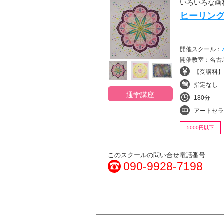
いろいろな画
ヒーリン
開催スクール：
開催教室：名古
【受講料】¥
指定なし
通学講座
180分
アートセラ
5000円以下
このスクールの問い合せ電話番号
090-9928-7198