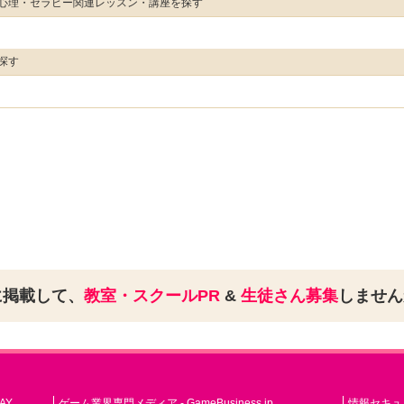
心理・セラピー関連レッスン・講座を探す
探す
に掲載して、
教室・スクールPR
&
生徒さん募集
しませ
AY
ゲーム業界専門メディア - GameBusiness.jp
情報セキュリテ