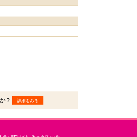
んか？
詳細をみる
ィ専門サイト - ScanNetSecurity