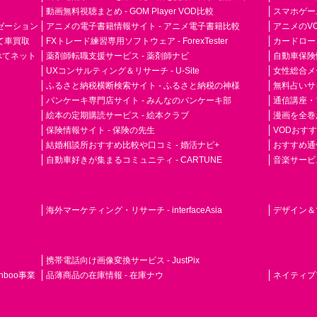
動画無料視聴まとめ - GOM Player VOD比較
スマホゲーム
ゼーション
アニメの電子書籍情報サイト - アニメ電子書籍比較
アニメのVO
て車買取
FXトレード練習専用ソフトウェア - ForexTester
カードローン
らべてネット
薬剤師転職支援サービス - 薬剤師ナビ
自動車保険
UXコンサルティング＆リサーチ - U-Site
女性総合メディ
ふるさと納税横断検索サイト - ふるさと納税の神様
無料占いサイト
パンケーキ専門店サイト - みんなのパンケーキ部
通信講座・
絵本の定期購読サービス - 絵本クラブ
漫画を全巻
保険情報サイト - 保険の先生
VODおす
結婚相談所おすすめ比較や口コミ - 婚活ナビ+
おすすめ通
自動車好きが集まるコミュニティ - CARTUNE
音楽サービス専門
海外マーケティング・リサーチ - interfaceAsia
デザイン＆マ
携帯電話向け画像変換サービス - JustPix
nboo事業
品薄商品の在庫情報 - 在庫ナウ
ネイティブアド