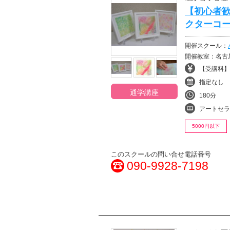
【初心者
クターコ
開催スクール：
開催教室：名古
【受講料】¥
指定なし
通学講座
180分
アートセラ
5000円以下
このスクールの問い合せ電話番号
090-9928-7198