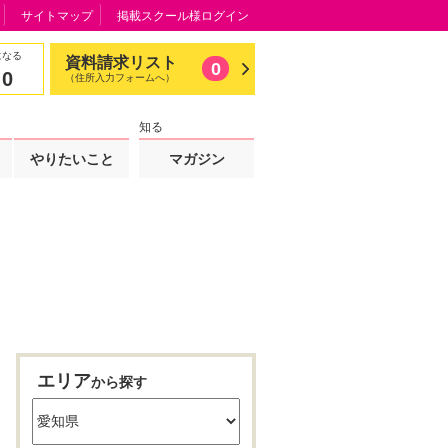
サイトマップ
掲載スクール様ログイン
になる
資料請求リスト
0
0
（住所入力フォームへ）
知る
やりたいこと
マガジン
エリア
から探す