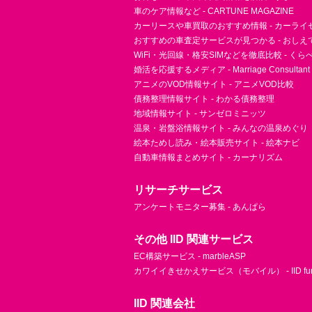
車のケア情報など - CARTUNE MAGAZINE
カーリースや車買取のおすすめ情報 - カーライ
おすすめの車査定サービスが見つかる - おしえ
WiFi・光回線・格安SIMなどを徹底比較 - く
婚活を応援するメディア - Marriage Consultant
アニメのVOD情報サイト - アニメVOD比較
債務整理情報サイト - わかる債務整理
地域情報サイト - サンゼロミニッツ
温泉・岩盤浴情報サイト - みんなの温泉めぐり
絵本ためし読み・絵本販売サイト - 絵本ナビ
自動車情報まとめサイト - カーナリズム
リサーチサービス
アンケートモニター募集 - あんぱら
その他 IID 関連サービス
EC構築サービス - marbleASP
カワイイきせかえサービス（モバイル） - IID fu
IID 関連会社