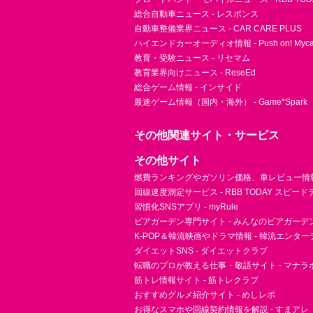
総合自動車ニュース - レスポンス
自動車整備業界ニュース - CAR CARE PLUS
ハイエンドカーオーディオ情報 - Push on! Mycar-
教育・受験ニュース - リセマム
教育業界向けニュース - ReseEd
総合ゲーム情報 - インサイド
最速ゲーム情報（国内・海外） - Game*Spark
その他関連サイト・サービス
その他サイト
燃費ランキングやガソリン価格、車レビュー情報 
回線速度測定サービス - RBB TODAY スピー
習慣化SNSアプリ - myRule
ビアガーデン専門サイト - みんなのビアガーデ
K-POP＆韓流映画やドラマ情報 - 韓流エンタ
ダイエットSNS - ダイエットクラブ
転職のプロが教える仕事・敬語サイト - マナラ
筋トレ情報サイト - 筋トレクラブ
おすすめグルメ紹介サイト - めしレポ
お得なスマホや回線契約情報を解説 - すまアレ