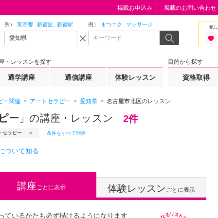
掲載お申込み
掲載のお問い合わせ
例）
東京都
新宿区
新宿駅
例）
まつエク
マッサージ
気
座・レッスンを探す
目的から探す
通学講座
通信講座
体験レッスン
資格取得
ピー関連
アートセラピー
愛知県
名古屋市北区のレッスン
ピー
」の講座・レッスン
2件
トセラピー
条件をすべて削除
について知る
講座
体験レッスン
ごとに表示
ごとに表示
っているかたも必ず描けるようになります