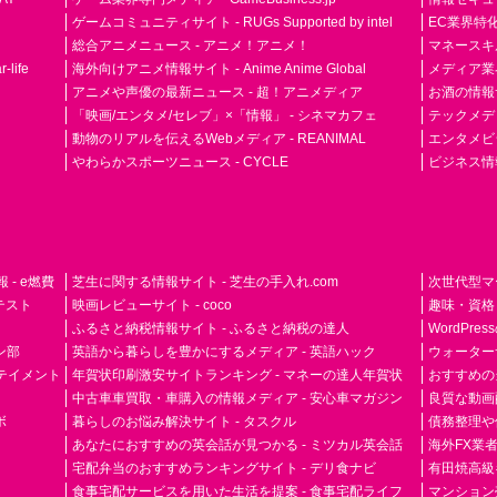
ゲームコミュニティサイト - RUGs Supported by intel
EC業界特化
総合アニメニュース - アニメ！アニメ！
マネースキ
life
海外向けアニメ情報サイト - Anime Anime Global
メディア業界紙 
アニメや声優の最新ニュース - 超！アニメディア
お酒の情報サイ
「映画/エンタメ/セレブ」×「情報」 - シネマカフェ
テックメディア
動物のリアルを伝えるWebメディア - REANIMAL
エンタメビジ
やわらかスポーツニュース - CYCLE
ビジネス情
- e燃費
芝生に関する情報サイト - 芝生の手入れ.com
次世代型マ
ドテスト
映画レビューサイト - coco
趣味・資格
ふるさと納税情報サイト - ふるさと納税の達人
WordPr
ン部
英語から暮らしを豊かにするメディア - 英語ハック
ウォーター
ーテイメント
年賀状印刷激安サイトランキング - マネーの達人年賀状
おすすめの
中古車車買取・車購入の情報メディア - 安心車マガジン
良質な動画配
ボ
暮らしのお悩み解決サイト - タスクル
債務整理や
あなたにおすすめの英会話が見つかる - ミツカル英会話
海外FX業
宅配弁当のおすすめランキングサイト - デリ食ナビ
有田焼高級ギ
食事宅配サービスを用いた生活を提案 - 食事宅配ライフ
マンション