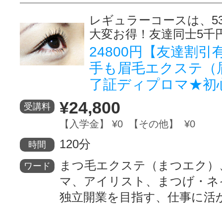
レギュラーコースは、53
大変お得！友達同士5千
24800円【友達割
手も眉毛エクステ（
了証ディプロマ★初
¥24,800
受講料
【入学金】 ¥0 【その他】 ¥0
120分
時間
まつ毛エクステ（まつエク）
ワード
マ、アイリスト、まつげ・ネ
独立開業を目指す、仕事に活