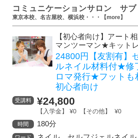
コミュニケーションサロン サブ
東京本校、名古屋校、横浜校・・・【more】
【初心者向け】アート相
マンツーマン★キット
24800円【友割有
ルネイル材料付★修
ロマ発行★フットも
初心者向け
¥24,800
受講料
【入学金】 ¥0 【その他】 ¥0
180分
時間
ネイル、セルフジェルネイル
ワード