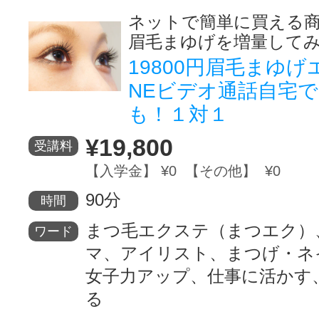
ネットで簡単に買える
サイトマッ
眉毛まゆげを増量して
19800円眉毛まゆげ
NEビデオ通話自宅
も！１対１
¥19,800
受講料
【入学金】 ¥0 【その他】 ¥0
90分
時間
まつ毛エクステ（まつエク）
ワード
マ、アイリスト、まつげ・ネ
女子力アップ、仕事に活かす
る