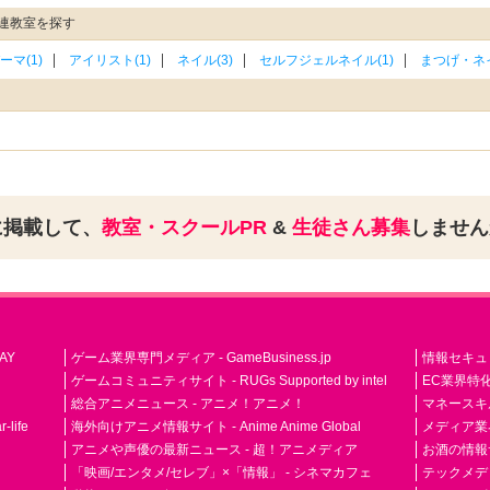
連教室を探す
ーマ(1)
アイリスト(1)
ネイル(3)
セルフジェルネイル(1)
まつげ・ネイ
に掲載して、
教室・スクールPR
&
生徒さん募集
しませ
AY
ゲーム業界専門メディア - GameBusiness.jp
情報セキュリテ
ゲームコミュニティサイト - RUGs Supported by intel
EC業界特化
総合アニメニュース - アニメ！アニメ！
マネースキ
life
海外向けアニメ情報サイト - Anime Anime Global
メディア業界紙 
アニメや声優の最新ニュース - 超！アニメディア
お酒の情報サイ
「映画/エンタメ/セレブ」×「情報」 - シネマカフェ
テックメディア