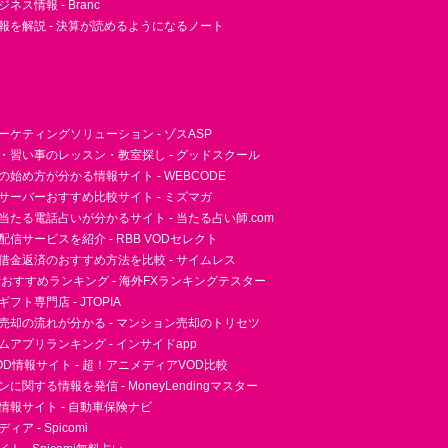
ネス情報 - Branc
報を解説 - 決算が読めるようになるノート
ーケティングソリューション - ゾスASP
・習い事のレッスン・教室探し - グッドスクール
essの始め方が分かる情報サイト - WEBCODE
サーバーおすすめ比較サイト - ミズマガ
当たる電話占いが分かるサイト - 当たる占い師.com
信サービスを紹介 - RBB VODセレクト
借金返済のおすすめ方法を比較 - サイムレス
者おすすめランキング - 海外FXランキングテスター
フト専門店 - JTOPIA
売却の流れが分かる - マンション売却のトリセツ
アプリランキング - インサイドapp
D情報サイト - 超！アニメディアVOD比較
に関する情報を発信 - MoneyLendingマスター
情報サイト - 自動車保険ナビ
ア - Spicomi