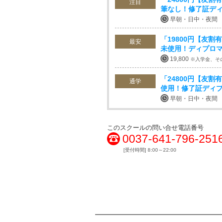
注目
筆なし！修了証デ
早朝・日中・夜間
「19800円【友
最安
未使用！ディプロ
19,800
※入学金、そ
「24800円【友
通学
使用！修了証ディ
早朝・日中・夜間
このスクールの問い合せ電話番号
0037-641-796-251
[受付時間] 8:00～22:00