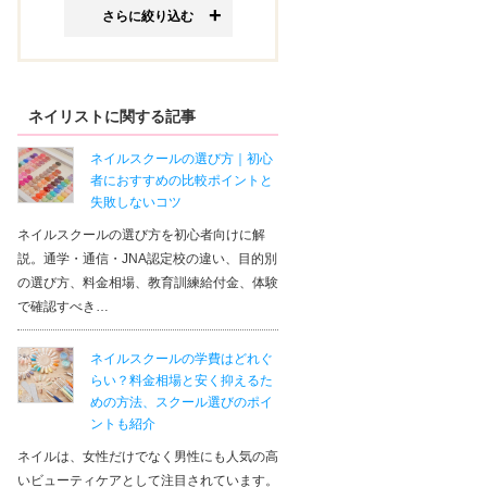
さらに絞り込む
ネイリストに関する記事
ネイルスクールの選び方｜初心
者におすすめの比較ポイントと
失敗しないコツ
ュニケーションサロン サブリナ 神戸校
ネイルスクールの選び方を初心者向けに解
：
兵庫県
説。通学・通信・JNA認定校の違い、目的別
テゴリ：
美容その他 まつげパーマ
の選び方、料金相場、教育訓練給付金、体験
で確認すべき…
ント
投
I先生のレッスンを受けさせていただきました。実際に先生
ネイルスクールの学費はどれぐ
のレッスンで緊張しましたが、すごく丁寧に教えて下さり、
らい？料金相場と安く抑えるた
いるか不安でしたが、ちゃんとあたっていて嬉しかったです
めの方法、スクール選びのポイ
ントも紹介
Rさん
ネイルは、女性だけでなく男性にも人気の高
いビューティケアとして注目されています。