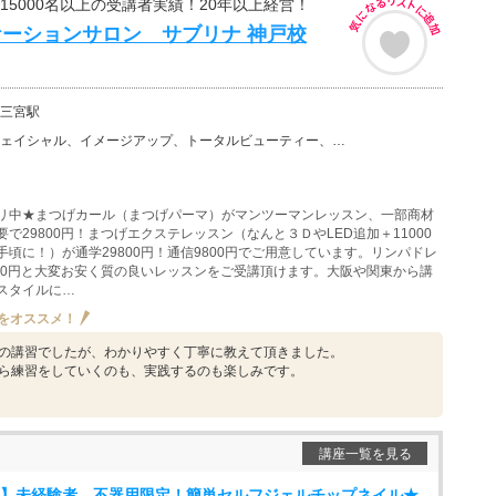
べ15000名以上の受講者実績！20年以上経営！
ーションサロン サブリナ 神戸校
三宮駅
、イメージアップ、トータルビューティー、小顔矯正、まつ毛エクステ（まつエク）、美容その他、まつげパー…
リ中★まつげカール（まつげパーマ）がマンツーマンレッスン、一部商材
で29800円！まつげエクステレッスン（なんと３ＤやLED追加＋11000
頃に！）が通学29800円！通信9800円でご用意しています。リンパドレ
800円と大変お安く質の良いレッスンをご受講頂けます。大阪や関東から講
スタイルに…
をオススメ！
の講習でしたが、わかりやすく丁寧に教えて頂きました。
ら練習をしていくのも、実践するのも楽しみです。
講座一覧を見る
割有】未経験者、不器用限定！簡単セルフジェルチップネイル★