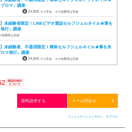
ィプロマ」講座
24,800
※入学金、その他費用は別途
割有】未経験者限定！LINEビデオ通話セルフジェルネイル★筆を
マ発行」講座
の他費用は別途
割有】未経験者、不器用限定！簡単セルフジェルネイル★筆を未
プロマ発行」講座
24,800
※入学金、その他費用は別途
62
通話料
無料
資料請求する
メール問合せ
コミュニケーションサロン サブリナ