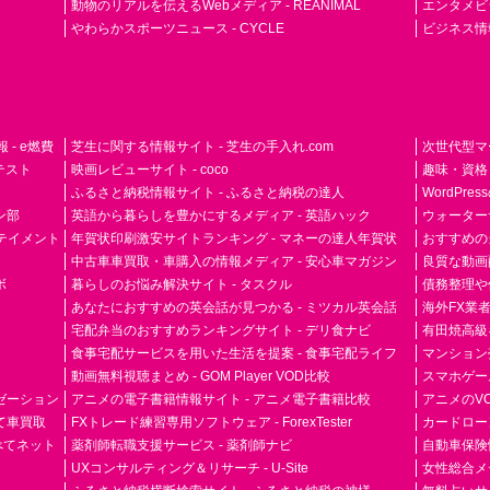
動物のリアルを伝えるWebメディア - REANIMAL
エンタメビジ
やわらかスポーツニュース - CYCLE
ビジネス情
- e燃費
芝生に関する情報サイト - 芝生の手入れ.com
次世代型マ
ドテスト
映画レビューサイト - coco
趣味・資格
ふるさと納税情報サイト - ふるさと納税の達人
WordPr
ン部
英語から暮らしを豊かにするメディア - 英語ハック
ウォーター
ーテイメント
年賀状印刷激安サイトランキング - マネーの達人年賀状
おすすめの
中古車車買取・車購入の情報メディア - 安心車マガジン
良質な動画配
ボ
暮らしのお悩み解決サイト - タスクル
債務整理や
あなたにおすすめの英会話が見つかる - ミツカル英会話
海外FX業
宅配弁当のおすすめランキングサイト - デリ食ナビ
有田焼高級ギ
食事宅配サービスを用いた生活を提案 - 食事宅配ライフ
マンション
動画無料視聴まとめ - GOM Player VOD比較
スマホゲーム
ゼーション
アニメの電子書籍情報サイト - アニメ電子書籍比較
アニメのVO
て車買取
FXトレード練習専用ソフトウェア - ForexTester
カードローン
らべてネット
薬剤師転職支援サービス - 薬剤師ナビ
自動車保険
UXコンサルティング＆リサーチ - U-Site
女性総合メディ