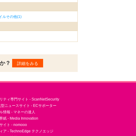
ルその他(1)
んか？
詳細をみる
ィ専門サイト - ScanNetSecurity
型ニュースサイト - ECサポーター
ル情報 - マネーの達人
- Media Innovation
ト - nomooo
 - TechnoEdge テクノエッジ