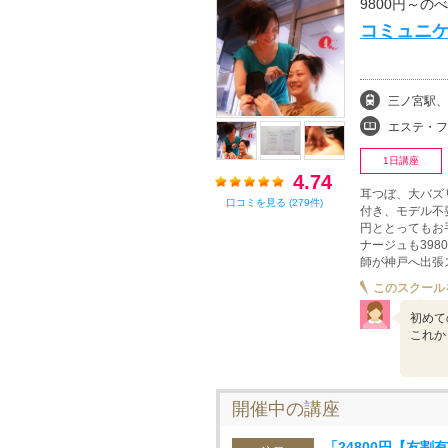
9800円～の
コミュニケ
三ノ宮駅、
エステ・フェイシャル
1日講座
4.74
耳つぼ、大バズ
口コミを見る (279件)
付き、モデル不要
円ととってもお手
ナージュも39
師が神戸へ出張
このスクール
初めて
これか
開催中の講座
「24800円【友