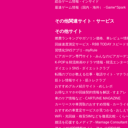
総合ゲーム情報 - インサイド
最速ゲーム情報（国内・海外） - Game*Spark
その他関連サイト・サービス
その他サイト
燃費ランキングやガソリン価格、車レビュー情報 
回線速度測定サービス - RBB TODAY スピー
習慣化SNSアプリ - myRule
ビアガーデン専門サイト - みんなのビアガーデ
K-POP＆韓流映画やドラマ情報 - 韓流エンタ
ダイエットSNS - ダイエットクラブ
転職のプロが教える仕事・敬語サイト - マナラ
筋トレ情報サイト - 筋トレクラブ
おすすめグルメ紹介サイト - めしレポ
お得なスマホや回線契約情報を解説 - すまアレ
車のケア情報など - CARTUNE MAGAZINE
カーリースや車買取のおすすめ情報 - カーライ
おすすめの車査定サービスが見つかる - おしえ
WiFi・光回線・格安SIMなどを徹底比較 - く
婚活を応援するメディア - Marriage Consultant