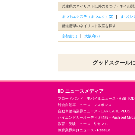
兵庫県のネイリスト以外のまつげ・ネイル関
まつ毛エクステ（まつエク）(2)
まつげパ
都道府県のネイリスト教室を探す
京都府(1)
大阪府(2)
グッドスクール
IID ニュースメディア
ブロードバンド・モバイルニュース - RBB TOD
総合自動車ニュース - レスポンス
自動車整備業界ニュース - CAR CARE PLUS
ハイエンドカーオーディオ情報 - Push on! Mycar-
教育・受験ニュース - リセマム
教育業界向けニュース - ReseEd