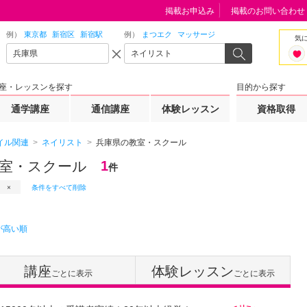
掲載お申込み
掲載のお問い合わせ
例）
東京都
新宿区
新宿駅
例）
まつエク
マッサージ
気
座・レッスンを探す
目的から探す
通学講座
通信講座
体験レッスン
資格取得
イル関連
ネイリスト
兵庫県の教室・スクール
室・スクール
1
件
条件をすべて削除
が高い順
講座
体験レッスン
ごとに表示
ごとに表示