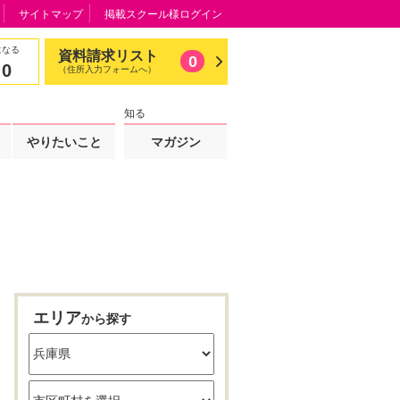
サイトマップ
掲載スクール様ログイン
になる
資料請求リスト
0
0
（住所入力フォームへ）
知る
やりたいこと
マガジン
エリア
から探す