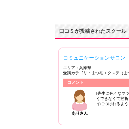
口コミが投稿されたスクール
4.00
コミュニケーションサロン サブ
エリア：
兵庫県
受講カテゴリ：
まつ毛エクステ（まつエク）
：2026/04/12
コメント
えて頂き理解
I先生に色々なマツエクを
くできなくて挫折してい
イにつけれるようになり
ありさん