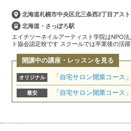
サイトマッ
北海道札幌市中央区北三条西2丁目アスト
北海道・さっぽろ駅
エイチツーネイルアーティスト学院はNPO法
ト協会認定校です スクールでは卒業後の活
開講中の講座・レッスンを見る
オリジナル
最安