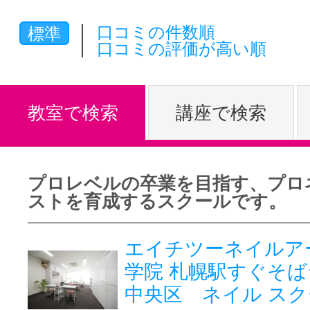
体験レッス
口コミの件数順
標準
口コミの評価が高い順
やりたいこ
教室で検索
講座で検索
特集をみる
プロレベルの卒業を目指す、プロ
ストを育成するスクールです。
グッドスク
エイチツーネイルア
学院 札幌駅すぐそ
掲載のお問
中央区 ネイル ス