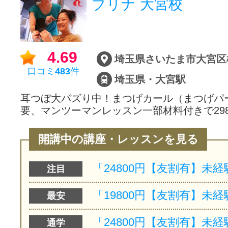
ブリナ 大宮校
サイトマッ
4.69
埼玉県さいたま市大宮区桜木
口コミ
483
件
埼玉県・大宮駅
耳つぼ大バズり中！まつげカール（まつげパ
要、マンツーマンレッスン一部材料付きで298
開講中の講座・レッスンを見る
注目
最安
通学