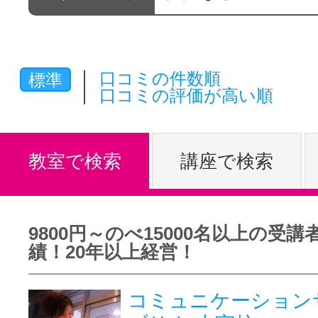
体験レッス
口コミの件数順
標準
やりたいこ
口コミの評価が高い順
特集をみる
教室で検索
講座で検索
グッドスク
9800円～のべ15000名以上の受講
績！20年以上経営！
掲載のお問
コミュニケーション