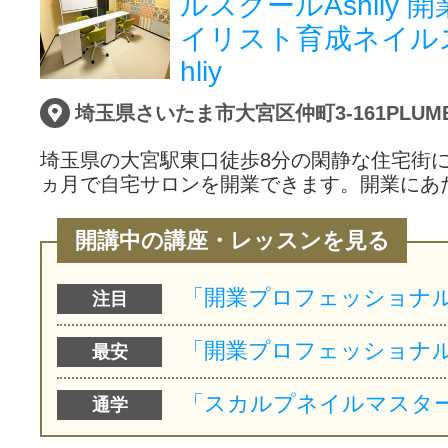
ルスクールAshliy 
イリスト育成ネイル
hliy
埼玉県さいたま市大宮区仲町3-161PLUMER
埼玉県の大宮駅東口徒歩8分の閑静な住宅街にあ
ヵ月で自宅サロンを開業できます。開業にあ
開講中の講座・レッスンを見る
注目
最安
通学