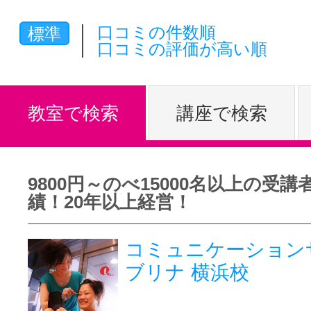
体験レッス
口コミの件数順
標準
口コミの評価が高い順
やりたいこ
教室で検索
講座で検索
特集をみる
9800円～のべ15000名以上の受講
績！20年以上経営！
グッドスク
コミュニケーション
ブリナ 横浜校
掲載のお問