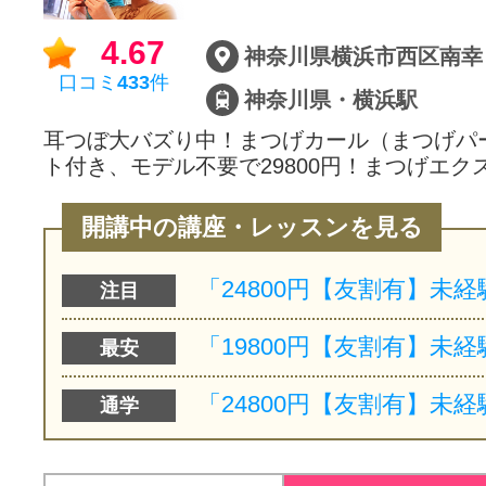
サイトマッ
4.67
神奈川県横浜市西区南幸
口コミ
433
件
神奈川県・横浜駅
耳つぼ大バズり中！まつげカール（まつげパ
ト付き、モデル不要で29800円！まつげエク
開講中の講座・レッスンを見る
注目
最安
通学