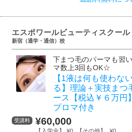
エスポワールビューティスクール
新宿（通学・通信）校
下まつ毛のパーマも習
マ数上3回もOK☆
【1液は何も使わな
る】理論＋実技まつ
ース【税込￥６万円】
プロマ付き
¥60,000
受講料
【入学金】 ¥0 【その他】 ¥0