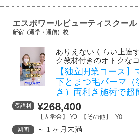
エスポワールビューティスクール
新宿（通学・通信）校
ありえないくらい上達
ク教材付きのオトクな
【独立開業コース】
下とまつ毛パーマ（
き）両利き施術で超
¥268,400
受講料
【入学金】 ¥0 【その他】 ¥0
～１ヶ月未満
期間