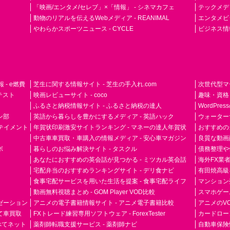
「映画/エンタメ/セレブ」×「情報」 - シネマカフェ
テックメディア
動物のリアルを伝えるWebメディア - REANIMAL
エンタメビジ
やわらかスポーツニュース - CYCLE
ビジネス情
- e燃費
芝生に関する情報サイト - 芝生の手入れ.com
次世代型マ
ドテスト
映画レビューサイト - coco
趣味・資格
ふるさと納税情報サイト - ふるさと納税の達人
WordPr
ン部
英語から暮らしを豊かにするメディア - 英語ハック
ウォーター
ーテイメント
年賀状印刷激安サイトランキング - マネーの達人年賀状
おすすめの
中古車車買取・車購入の情報メディア - 安心車マガジン
良質な動画配
ボ
暮らしのお悩み解決サイト - タスクル
債務整理や
あなたにおすすめの英会話が見つかる - ミツカル英会話
海外FX業
宅配弁当のおすすめランキングサイト - デリ食ナビ
有田焼高級ギ
食事宅配サービスを用いた生活を提案 - 食事宅配ライフ
マンション
動画無料視聴まとめ - GOM Player VOD比較
スマホゲーム
ゼーション
アニメの電子書籍情報サイト - アニメ電子書籍比較
アニメのVO
て車買取
FXトレード練習専用ソフトウェア - ForexTester
カードローン
らべてネット
薬剤師転職支援サービス - 薬剤師ナビ
自動車保険