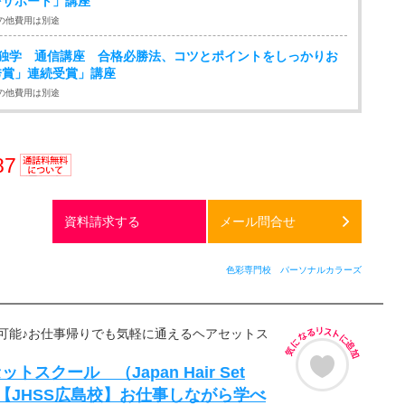
をサポート」講座
の他費用は別途
次独学 通信講座 合格必勝法、コツとポイントをしっかりお
秀賞」連続受賞」講座
の他費用は別途
87
通話料
無料
資料請求する
メール問合せ
色彩専門校 パーソナルカラーズ
可能♪お仕事帰りでも気軽に通えるヘアセットス
トスクール （Japan Hair Set
l） 【JHSS広島校】お仕事しながら学べ