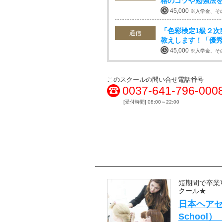
格のコツや勉強法
45,000
※入学金、そ
「色彩検定1級２
通信
教えします！「優
45,000
※入学金、そ
このスクールの問い合せ電話番号
0037-641-796-000
[受付時間] 08:00～22:00
短期間で卒業
クール★
日本ヘアセッ
Schoo