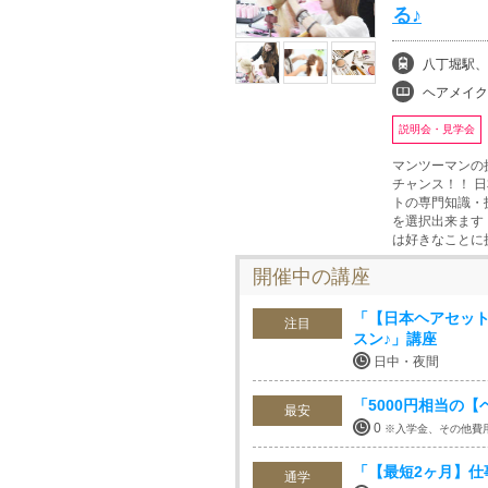
る♪
八丁堀駅、
ヘアメイク
説明会・見学会
マンツーマンの
チャンス！！ 
トの専門知識・
を選択出来ます！
は好きなことに
開催中の講座
「【日本ヘアセッ
注目
スン♪」講座
日中・夜間
「5000円相当の
最安
0
※入学金、その他費
「【最短2ヶ月】
通学