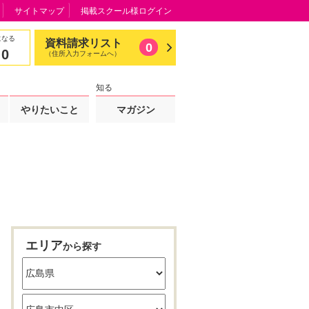
サイトマップ
掲載スクール様ログイン
になる
資料請求リスト
0
0
（住所入力フォームへ）
知る
やりたいこと
マガジン
エリア
から探す