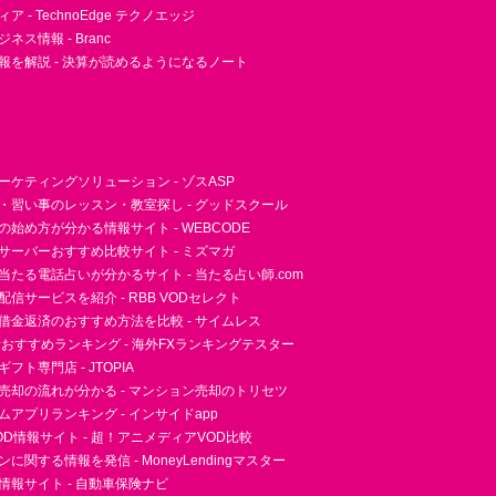
 - TechnoEdge テクノエッジ
ネス情報 - Branc
報を解説 - 決算が読めるようになるノート
ーケティングソリューション - ゾスASP
・習い事のレッスン・教室探し - グッドスクール
essの始め方が分かる情報サイト - WEBCODE
サーバーおすすめ比較サイト - ミズマガ
当たる電話占いが分かるサイト - 当たる占い師.com
信サービスを紹介 - RBB VODセレクト
借金返済のおすすめ方法を比較 - サイムレス
者おすすめランキング - 海外FXランキングテスター
フト専門店 - JTOPIA
売却の流れが分かる - マンション売却のトリセツ
アプリランキング - インサイドapp
D情報サイト - 超！アニメディアVOD比較
に関する情報を発信 - MoneyLendingマスター
情報サイト - 自動車保険ナビ