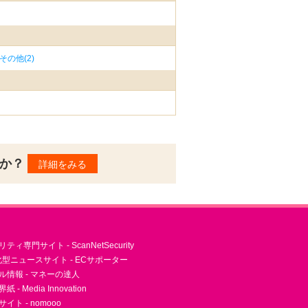
その他(2)
んか？
詳細をみる
ィ専門サイト - ScanNetSecurity
型ニュースサイト - ECサポーター
ル情報 - マネーの達人
- Media Innovation
ト - nomooo