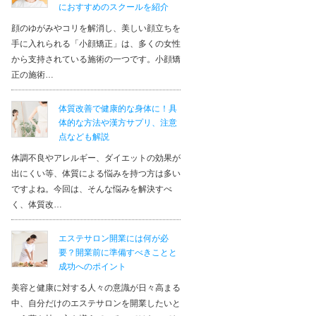
におすすめのスクールを紹介
顔のゆがみやコリを解消し、美しい顔立ちを
手に入れられる「小顔矯正」は、多くの女性
から支持されている施術の一つです。小顔矯
正の施術…
体質改善で健康的な身体に！具
体的な方法や漢方サプリ、注意
点なども解説
体調不良やアレルギー、ダイエットの効果が
出にくい等、体質による悩みを持つ方は多い
ですよね。今回は、そんな悩みを解決すべ
く、体質改…
エステサロン開業には何が必
要？開業前に準備すべきことと
成功へのポイント
美容と健康に対する人々の意識が日々高まる
中、自分だけのエステサロンを開業したいと