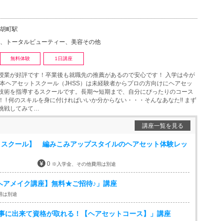
胡町駅
、トータルビューティー、美容その他
無料体験
1日講座
授業が好評です！卒業後も就職先の推薦があるので安心です！ 入学は今が
日本ヘアセットスクール（JHSS）は未経験者からプロの方向けにヘアセッ
技術を指導するスクールです。長期〜短期まで、自分にぴったりのコース
 ! 何のスキルを身に付ければいいか分からない・・・そんなあなた!! まず
挑戦してみて…
講座一覧を見る
トスクール】 編みこみアップスタイルのヘアセット体験レッ
0
※入学金、その他費用は別途
【ヘアメイク講座】無料★ご招待♪」講座
用は別途
仕事に出来て資格が取れる！【ヘアセットコース】」講座