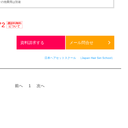
その他費用は別途
72
通話料
無料
資料請求する
メール問合せ
日本ヘアセットスクール （Japan Hair Set School）
前へ
1
次へ