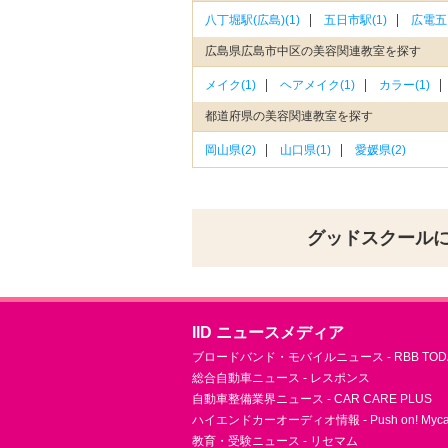
八丁堀駅(広島)(1)
五日市駅(1)
広電五
広島県広島市中区の美容関連教室を探す
メイク(1)
ヘアメイク(1)
カラー(1)
都道府県の美容関連教室を探す
岡山県(2)
山口県(1)
愛媛県(2)
グッドスクール
IID ニュースメディア
ブロードバンド・モバイルニュース - RBB TOD
総合自動車ニュース - レスポンス
自動車整備業界ニュース - CAR CARE PLUS
ハイエンドカーオーディオ情報 - Push on! Mycar-
教育・受験ニュース - リセマム