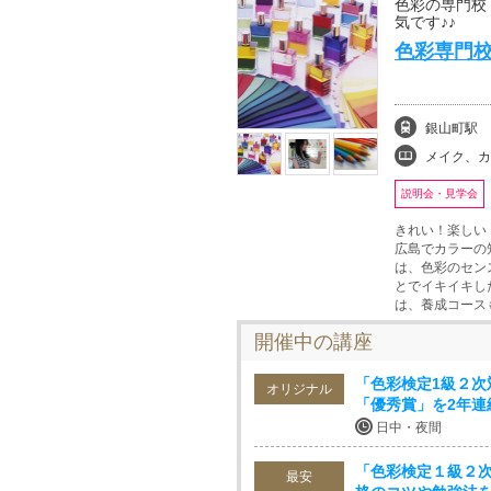
色彩の専門校
気です♪♪
色彩専門校
銀山町駅
メイク、カラー、イメ
説明会・見学会
きれい！楽しい
広島でカラーの
は、色彩のセン
とでイキイキし
は、養成コース
開催中の講座
「色彩検定1級２
オリジナル
「優秀賞」を2年連
日中・夜間
「色彩検定１級２次
最安