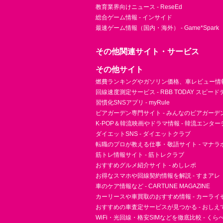
教育業界向けニュース - ReseEd
総合ゲーム情報 - インサイド
最速ゲーム情報（国内・海外） - Game*Spark
その他関連サイト・サービス
その他サイト
燃費ランキングやガソリン価格、車レビュー情報 
回線速度測定サービス - RBB TODAY スピー
習慣化SNSアプリ - myRule
ビアガーデン専門サイト - みんなのビアガーデ
K-POP＆韓流映画やドラマ情報 - 韓流エンタ
ダイエットSNS - ダイエットクラブ
転職のプロが教える仕事・敬語サイト - マナラ
筋トレ情報サイト - 筋トレクラブ
おすすめグルメ紹介サイト - めしレポ
お得なスマホや回線契約情報を解説 - すまアレ
車のケア情報など - CARTUNE MAGAZINE
カーリースや車買取のおすすめ情報 - カーライ
おすすめの車査定サービスが見つかる - おしえ
WiFi・光回線・格安SIMなどを徹底比較 - く