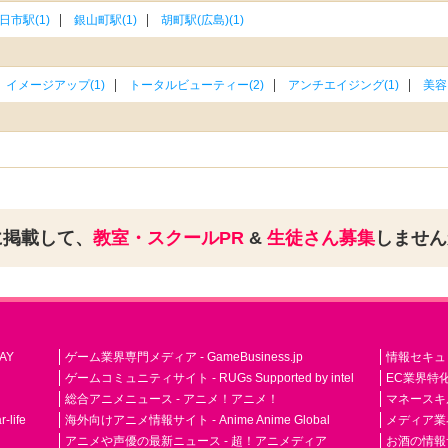
日市駅(1)
銀山町駅(1)
胡町駅(広島)(1)
イメージアップ(1)
トータルビューティー(2)
アンチエイジング(1)
美容
に掲載して、
教室・スクールPR
&
生徒さん募集
しませ
AY
ゲーム業界専門メディア - GameBusiness.jp
情報セキュリテ
ゲームコミュニティサイト - RUGs Supported by intel
EC業界特化
総合アニメニュース - アニメ！アニメ！
マネースキ
life
海外向けアニメ情報サイト - Anime Anime Global
メディア業界紙 
アニメや声優の最新ニュース - 超！アニメディア
お酒の情報サイ