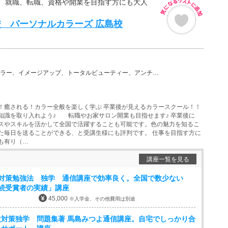
 就職、転職、資格や開業を目指す方にも大人
 パーソナルカラーズ 広島校
ージアップ、トータルビューティー、アンチエイジング、美容その他、セラピスト、カラーセラピー、アートセ…
！癒される！カラー全般を楽しく学ぶ 卒業後が見えるカラースクール！！
知識を取り入れよう♪ 転職やお家サロン開業も目指せます♪ 卒業後に
スやスキルを活かして全国で活躍することも可能です。色の魅力を知るこ
た毎日を送ることができる、と受講生様にも評判です。 仕事を目指す方に
も有り（…
講座一覧を見る
次対策勉強法 独学 通信講座で効率良く。全国で数少ない
続受賞者の実績」講座
45,000
※入学金、その他費用は別途
対策独学 問題集著 馬島みつよ通信講座。自宅でしっかり合