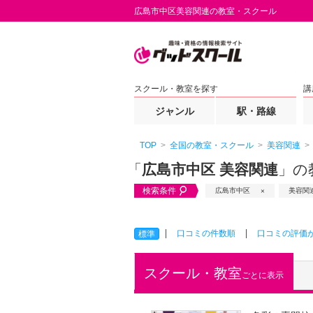
広島市中区美容関連の教室・スクール
スクール・教室を探す
講
ジャンル
駅・路線
TOP
全国の教室・スクール
美容関連
「
広島市中区 美容関連
」の
検索条件
広島市中区
美容関
口コミの件数順
口コミの評価
標準
スクール・教室
ごとに表示