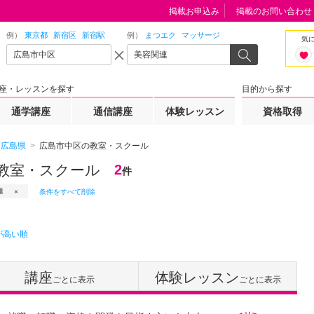
掲載お申込み
掲載のお問い合わせ
例）
東京都
新宿区
新宿駅
例）
まつエク
マッサージ
気
座・レッスンを探す
目的から探す
通学講座
通信講座
体験レッスン
資格取得
広島県
広島市中区の教室・スクール
教室・スクール
2
件
連
条件をすべて削除
が高い順
講座
体験レッスン
ごとに表示
ごとに表示