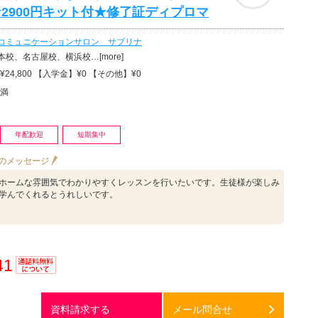
2900円キット付★修了証ディプロマ
コミュニケーションサロン サブリナ
校、名古屋校、横浜校…[more]
24,800 【入学金】¥0 【その他】¥0
満
年配歓迎
短期集中
のメッセージ
ホームな雰囲気でわかりやすくレッスンを行いたいです。生徒様が楽しみ
学んでくれるとうれしいです。
41
通話料
無料
資料請求する
メール問合せ