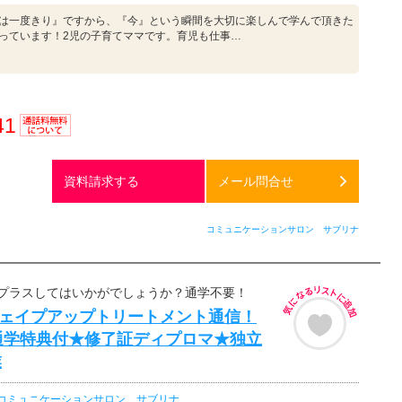
は一度きり』ですから、『今』という瞬間を大切に楽しんで学んで頂きた
っています！2児の子育てママです。育児も仕事…
41
通話料
無料
資料請求する
メール問合せ
コミュニケーションサロン サブリナ
プラスしてはいかがでしょうか？通学不要！
円シェイプアップトリートメント通信！
通学特典付★修了証ディプロマ★独立
業
コミュニケーションサロン サブリナ