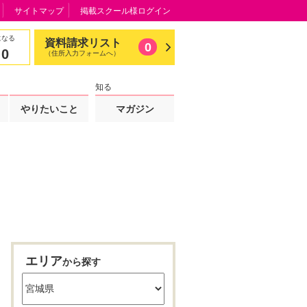
サイトマップ
掲載スクール様ログイン
になる
資料請求リスト
0
0
（住所入力フォームへ）
知る
やりたいこと
マガジン
エリア
から探す