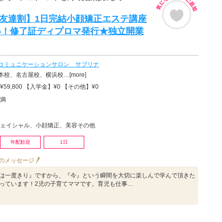
円【友達割】1日完結小顔矯正エステ講座
い！修了証ディプロマ発行★独立開業
コミュニケーションサロン サブリナ
校、名古屋校、横浜校…[more]
59,800 【入学金】¥0 【その他】¥0
満
ェイシャル、小顔矯正、美容その他
年配歓迎
1日
のメッセージ
は一度きり』ですから、『今』という瞬間を大切に楽しんで学んで頂きた
っています！2児の子育てママです。育児も仕事…