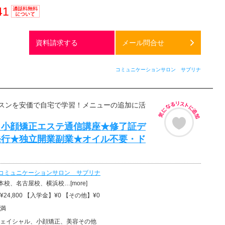
41
通話料
無料
資料請求する
メール問合せ
コミュニケーションサロン サブリナ
スンを安価で自宅で学習！メニューの追加に活
！小顔矯正エステ通信講座★修了証デ
発行★独立開業副業★オイル不要・ド
コミュニケーションサロン サブリナ
校、名古屋校、横浜校…[more]
24,800 【入学金】¥0 【その他】¥0
満
ェイシャル、小顔矯正、美容その他