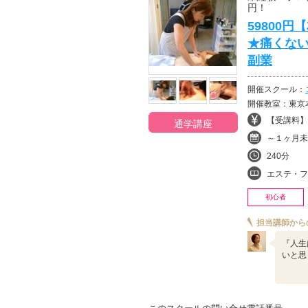
円！
59800
★痛くな
副業
開催スクール：
開催教室：東京本
【受講料】¥
通学講座
～１ヶ月未
240分
エステ・フ
初心者
担当講師から
『人生
いと思