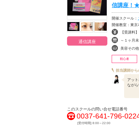
信講座！★
開催スクール：
開催教室：東京本
【受講料】¥
～１ヶ月未
通信講座
美容その他
初心者
担当講師から
アット
ながら
このスクールの問い合せ電話番号
0037-641-796-022
[受付時間] 8:00～22:00