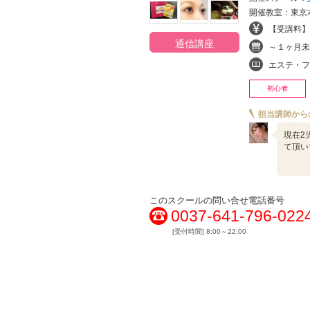
開催教室：東京本
【受講料】¥
通信講座
～１ヶ月未
エステ・フ
初心者
担当講師から
現在2
て頂い
このスクールの問い合せ電話番号
0037-641-796-022
[受付時間] 8:00～22:00