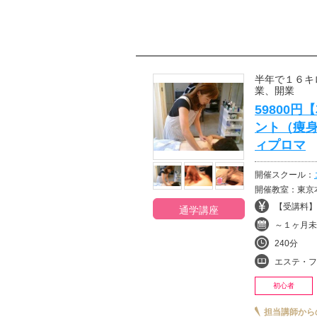
半年で１６キ
業、開業
59800
ント（痩
ィプロマ
開催スクール：
開催教室：東京本
【受講料】¥
通学講座
～１ヶ月未
240分
エステ・フ
初心者
担当講師から