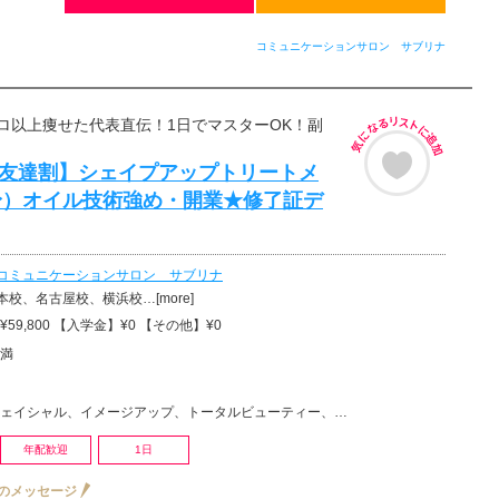
コミュニケーションサロン サブリナ
ロ以上痩せた代表直伝！1日でマスターOK！副
円【友達割】シェイプアップトリートメ
身）オイル技術強め・開業★修了証デ
コミュニケーションサロン サブリナ
校、名古屋校、横浜校…[more]
59,800 【入学金】¥0 【その他】¥0
満
ェイシャル、イメージアップ、トータルビューティー、美容その他
年配歓迎
1日
のメッセージ