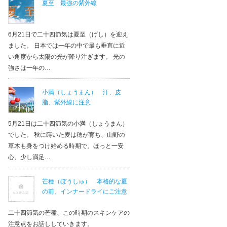
夏至 最強の紫外線
6月21日で二十四節気は夏至（げし）を迎え
ました。 日本では一年の中で最も垂直に近
い角度から太陽の光が降り注ぎます。 光の
強さは一年の…
小満（しょうまん） 汗、皮
脂、紫外線に注意
5月21日は二十四節気の小満（しょうまん）
でした。 秋に蒔いた麦は穂が育ち、山野の
草木も身をつけ始める時期で、ほっと一安
心、少し満足…
芒種（ぼうしゅ） 本格的な夏
の前、インナードライにご注意
二十四節気の芒種、この時期のスキンケアの
注意点をお話ししていきます。