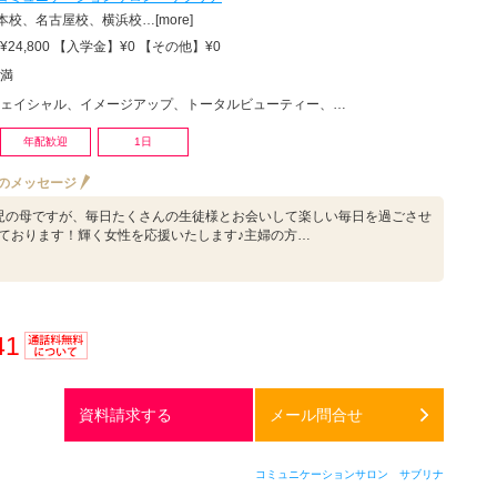
校、名古屋校、横浜校…[more]
24,800 【入学金】¥0 【その他】¥0
満
ェイシャル、イメージアップ、トータルビューティー、美容その他
年配歓迎
1日
のメッセージ
児の母ですが、毎日たくさんの生徒様とお会いして楽しい毎日を過ごさせ
ております！輝く女性を応援いたします♪主婦の方…
41
通話料
無料
資料請求する
メール問合せ
コミュニケーションサロン サブリナ