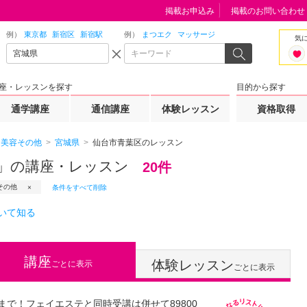
掲載お申込み
掲載のお問い合わせ
例）
東京都
新宿区
新宿駅
例）
まつエク
マッサージ
気
座・レッスンを探す
目的から探す
通学講座
通信講座
体験レッスン
資格取得
美容その他
宮城県
仙台市青葉区のレッスン
」の講座・レッスン
20件
その他
条件をすべて削除
いて知る
講座
体験レッスン
ごとに表示
ごとに表示
まで！フェイエステと同時受講は併せて89800