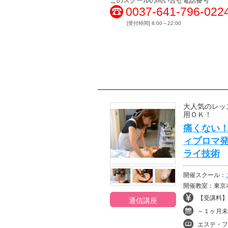
このスクールの問い合せ電話番号
0037-641-796-022
[受付時間] 8:00～22:00
大人気のレッ
用ＯＫ！
痛くない
ィプロマ
ライ技術
開催スクール：
開催教室：東京本
【受講料】¥
通信講座
～１ヶ月未
エステ・フ