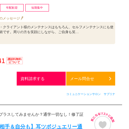
年配歓迎
短期集中
のメッセージ
・クライアント様のメンテナンスはもちろん、セルフメンテナンスにも使
術です。周りの方を笑顔にしながら、ご自身も笑…
41
通話料
無料
資料請求する
メール問合せ
コミュニケーションサロン サブリナ
プラスしてみませんか？通学一切なし！修了証
円【相手＆自分も】耳ツボジュエリー通