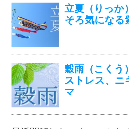
立夏（りっか
そろ気になる
穀雨（こくう
ストレス、ニ
マ