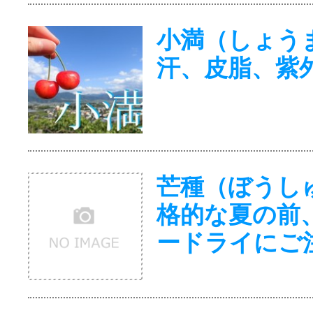
小満（しょ
汗、皮脂、紫
芒種（ぼうし
格的な夏の前
ードライにご