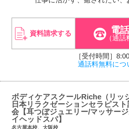
電
資料請求する
（通話
［受付時間］8:00～
通話料無料につ
ボディケアスクールRiche（リッ
日本リラクゼーションセラピスト
会【耳つぼジュエリー/マッサージ
イヘッドスパ】
名古屋本校、大阪校