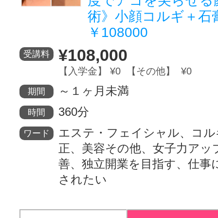
度でアゴを尖らせる
術》小顔コルギ＋石膏
￥108000
¥108,000
受講料
【入学金】 ¥0 【その他】 ¥0
～１ヶ月未満
期間
360分
時間
エステ・フェイシャル、コル
ワード
正、美容その他、女子力アッ
善、独立開業を目指す、仕事
されたい