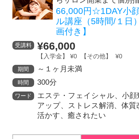
66,000円☆1DAY
ル講座（5時間/１日
画付き】
¥66,000
受講料
【入学金】 ¥0 【その他】 ¥0
～１ヶ月未満
期間
300分
時間
エステ・フェイシャル、小顔
ワード
アップ、ストレス解消、体質
活かす、癒されたい