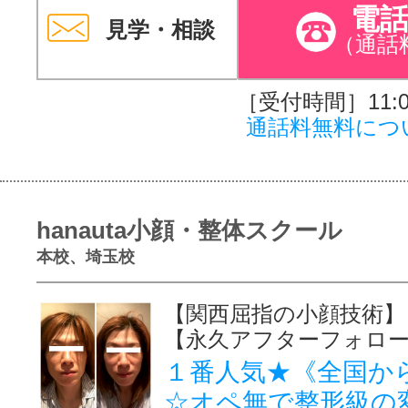
電
見学・相談
（通話
［受付時間］11:00
通話料無料につ
hanauta小顔・整体スクール
本校、埼玉校
【関西屈指の小顔技術】
【永久アフターフォロ
１番人気★《全国か
☆オペ無で整形級の