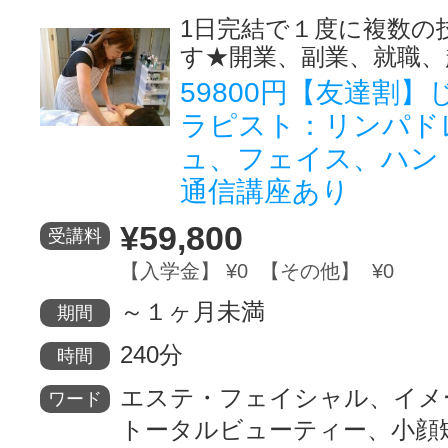
1日完結で１度に複数の
す★開業、副業、就職、
59800円【友達割
ラピスト：リンパド
ュ、フェイス、ハン
通信講座あり
¥59,800
受講料
【入学金】 ¥0 【その他】 ¥0
～１ヶ月未満
期間
240分
時間
エステ・フェイシャル、イメ
ワード
トータルビューティー、小顔