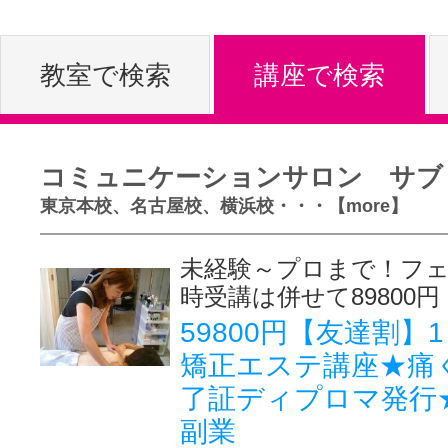
体験レッス
教室で検索
講座で検索
やりたいこ
コミュニケーションサロン サブ
東京本校、名古屋校、横浜校・・・【more】
特集をみる
未経験～プロまで！フ
時受講は併せて89800円
グッドスク
59800円【友達割】
矯正エステ講座★痛
了証ディプロマ発行
掲載のお問
副業