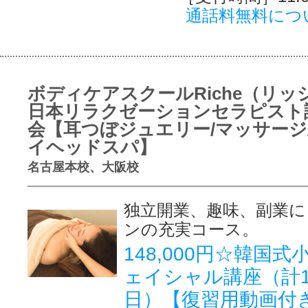
通話料無料につ
ボディケアスクールRiche（リッ
日本リラクゼーションセラピスト
会【耳つぼジュエリー/マッサージ
イヘッドスパ】
名古屋本校、大阪校
独立開業、趣味、副業に
ンの充実コース。
148,000円☆韓国
ェイシャル講座（計1
日）【復習用動画付