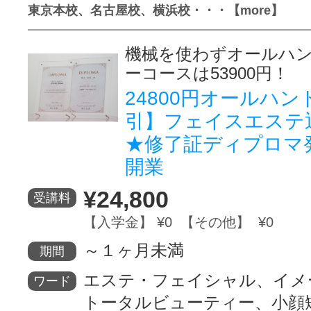
東京本校、名古屋校、横浜校・・・【more】
機械を使わずオールハ
ーコースは53900円！
24800円オールハ
引】フェイスエステ
★修了証ディプロマ
開業
¥24,800
受講料
【入学金】 ¥0 【その他】 ¥0
～１ヶ月未満
期間
エステ・フェイシャル、イメ
ワード
トータルビューティー、小顔