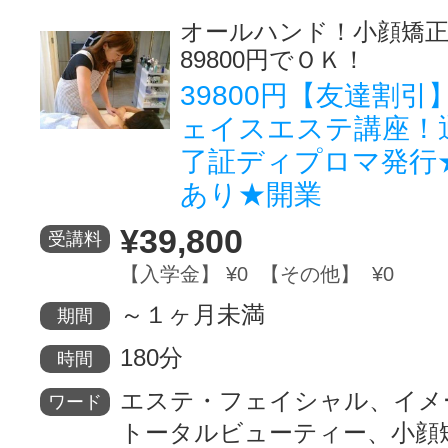
オールハンド！小顔矯
89800円でＯＫ！
39800円【友達割引
ェイスエステ講座！
了証ディプロマ発行
あり★開業
¥39,800
受講料
【入学金】 ¥0 【その他】 ¥0
～１ヶ月未満
期間
180分
時間
エステ・フェイシャル、イメ
ワード
トータルビューティー、小顔