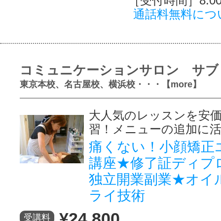
［受付時間］8:00～
通話料無料につ
コミュニケーションサロン サブ
東京本校、名古屋校、横浜校・・・【more】
大人気のレッスンを安
習！メニューの追加に活
痛くない！小顔矯正
講座★修了証ディプ
独立開業副業★オイ
ライ技術
¥24,800
受講料