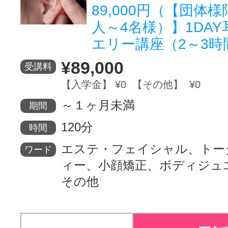
89,000円（【団体
人～4名様）】1DA
エリー講座（2～3時
¥89,000
受講料
【入学金】 ¥0 【その他】 ¥0
～１ヶ月未満
期間
120分
時間
エステ・フェイシャル、トー
ワード
ィー、小顔矯正、ボディジュ
その他