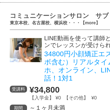
コミュニケーションサロン サブ
東京本校、名古屋校、横浜校・・・【more】
LINE動画を使って講師
ンでレッスンが受けら
34800円小顔矯正
ボ含む）リアルタイ
ホ、オンライン、LI
話！1対1
¥34,800
受講料
【入学金】 ¥0 【その他】 ¥0
～１ヶ月未満
期間