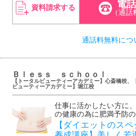
電
資料請求する
（通話
通話料無料につ
Ｂｌｅｓｓ ｓｃｈｏｏｌ
【トータルビューティーアカデミー】心斎橋校、
ビューティーアカデミー】堀江校
仕事に活かしたい方に
の健康の為に肥満予防
【ダイエットのスペ
養成講座】美しく若