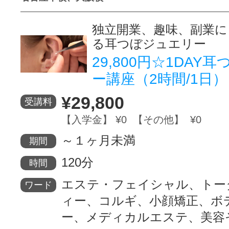
独立開業、趣味、副業に
る耳つぼジュエリー
29,800円☆1DAY
ー講座（2時間/1日）
¥29,800
受講料
【入学金】 ¥0 【その他】 ¥0
～１ヶ月未満
期間
120分
時間
エステ・フェイシャル、トー
ワード
ィー、コルギ、小顔矯正、ボ
ー、メディカルエステ、美容