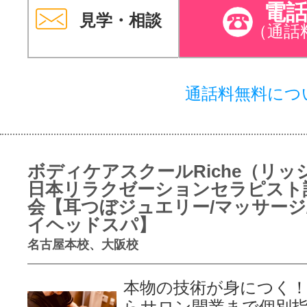
電
見学・相談
（通話
通話料無料につ
ボディケアスクールRiche（リッ
日本リラクゼーションセラピスト
会【耳つぼジュエリー/マッサージ
イヘッドスパ】
名古屋本校、大阪校
本物の技術が身につく
らサロン開業まで個別指