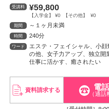
¥59,800
受講料
サイトマッ
【入学金】 ¥0 【その他】 ¥0
～１ヶ月未満
期間
240分
時間
エステ・フェイシャル、小顔
ワード
の他、女子力アップ、独立開
仕事に活かす、癒されたい
電
資料請求する
（通話