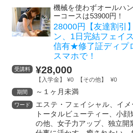
機械を使わずオールハ
ーコースは53900円！
28000円【友達割
ン、1日完結フェイ
信有★修了証ディプ
スマホで！
¥28,000
受講料
【入学金】 ¥0 【その他】 ¥0
～１ヶ月未満
期間
エステ・フェイシャル、イメ
ワード
トータルビューティー、小顔
の他、女子力アップ、独立開
仕事に活かす、癒されたい、