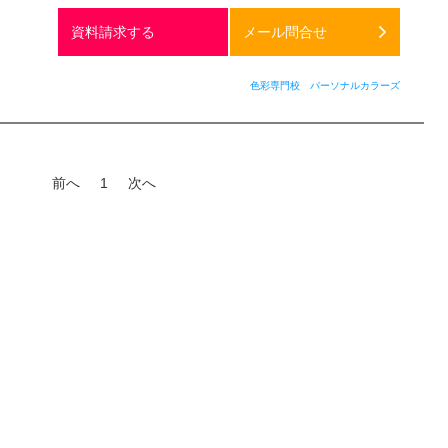
無料
資料請求する
メール問合せ
色彩専門校 パーソナルカラーズ
前へ
1
次へ