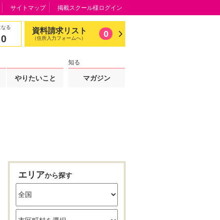
サイトマップ
掲載スクール様ログイン
になる
資料請求リスト
0
0
（住所入力フォームへ）
知る
やりたいこと
マガジン
エリア
から探す