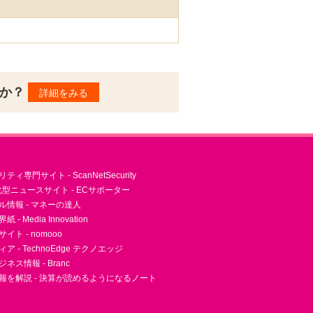
んか？
詳細をみる
ィ専門サイト - ScanNetSecurity
型ニュースサイト - ECサポーター
ル情報 - マネーの達人
- Media Innovation
ト - nomooo
 - TechnoEdge テクノエッジ
ネス情報 - Branc
報を解説 - 決算が読めるようになるノート