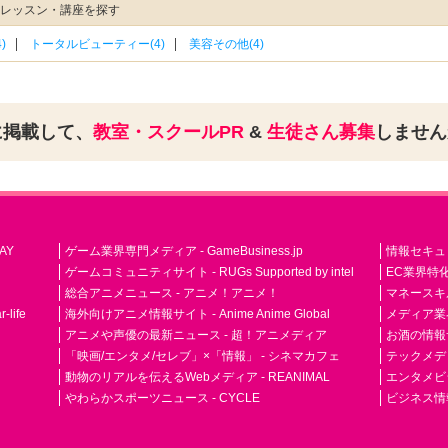
連レッスン・講座を探す
)
トータルビューティー(4)
美容その他(4)
に掲載して、
教室・スクールPR
&
生徒さん募集
しませ
AY
ゲーム業界専門メディア - GameBusiness.jp
情報セキュリテ
ゲームコミュニティサイト - RUGs Supported by intel
EC業界特化
総合アニメニュース - アニメ！アニメ！
マネースキ
life
海外向けアニメ情報サイト - Anime Anime Global
メディア業界紙 
アニメや声優の最新ニュース - 超！アニメディア
お酒の情報サイ
「映画/エンタメ/セレブ」×「情報」 - シネマカフェ
テックメディア
動物のリアルを伝えるWebメディア - REANIMAL
エンタメビジ
やわらかスポーツニュース - CYCLE
ビジネス情