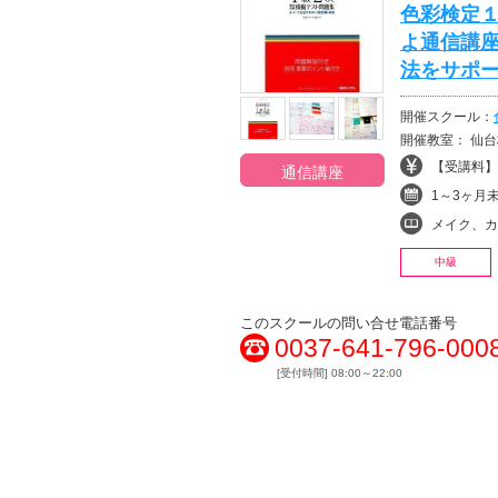
色彩検定１
よ通信講
法をサポ
開催スクール：
開催教室： 仙台
【受講料】¥
通信講座
1～3ヶ月
メイク、カラ
中級
このスクールの問い合せ電話番号
0037-641-796-000
[受付時間] 08:00～22:00