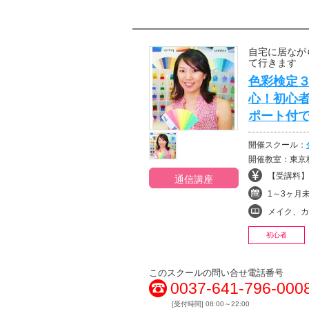
自宅に居なが
て行きます
色彩検定３
心！初心
ポート付
開催スクール：
開催教室：東京
【受講料】¥
通信講座
1～3ヶ月
メイク、カラ
初心者
このスクールの問い合せ電話番号
0037-641-796-000
[受付時間] 08:00～22:00