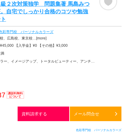
級２次対策独学 問題集著 馬島みつ
座。自宅でしっかり合格のコツや勉強
ート
色彩専門校 パーソナルカラーズ
校、広島校、東京校…[more]
45,000 【入学金】¥0 【その他】¥3,000
未満
ー、イメージアップ、トータルビューティー、アンチエイジング、美容その他
87
通話料
無料
資料請求する
メール問合せ
色彩専門校 パーソナルカラーズ