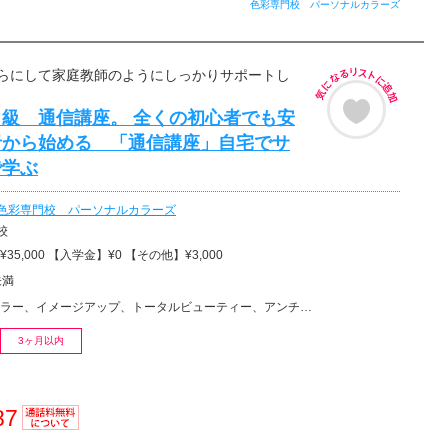
色彩専門校 パーソナルカラーズ
らにして家庭教師のようにしっかりサポートし
級 通信講座。 全くの初心者でも安
者から始める 「通信講座」自宅でサ
で学ぶ
色彩専門校 パーソナルカラーズ
校
35,000 【入学金】¥0 【その他】¥3,000
未満
ー、イメージアップ、トータルビューティー、アンチエイジング、美容その他
3ヶ月以内
87
通話料