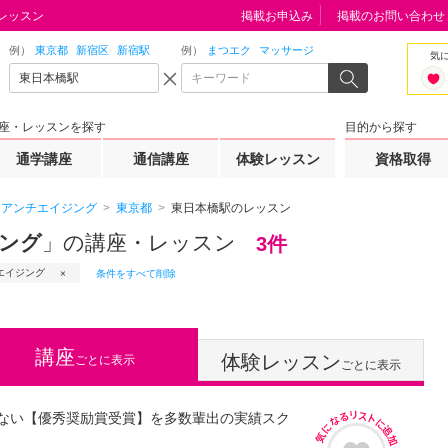
レッスン
掲載お申込み
掲載のお問い合わせ
例）
東京都
新宿区
新宿駅
例）
まつエク
マッサージ
気
座・レッスンを探す
目的から探す
通学講座
通信講座
体験レッスン
資格取得
アンチエイジング
東京都
東日本橋駅のレッスン
ジング
」の講座・レッスン
3件
エイジング
条件をすべて削除
講座
体験レッスン
ごとに表示
ごとに表示
ない【優秀奨励賞受賞】を多数輩出の実績スク