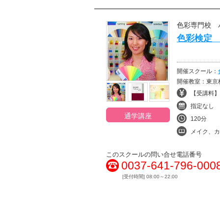
色彩専門校 
色彩検定 
開催スクール：
開催教室：東京
【受講料】¥
指定なし
通学講座
120分
メイク、カラ
このスクールの問い合せ電話番号
0037-641-796-000
[受付時間] 08:00～22:00