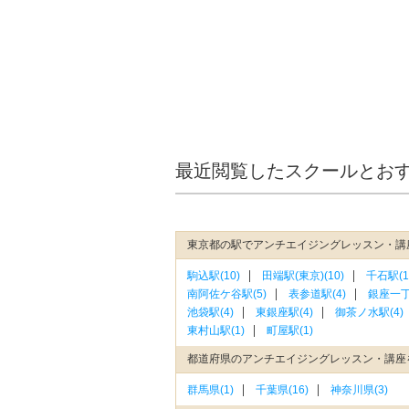
最近閲覧したスクールとお
東京都の駅でアンチエイジングレッスン・講
駒込駅(10)
田端駅(東京)(10)
千石駅(1
南阿佐ケ谷駅(5)
表参道駅(4)
銀座一丁
池袋駅(4)
東銀座駅(4)
御茶ノ水駅(4)
東村山駅(1)
町屋駅(1)
都道府県のアンチエイジングレッスン・講座
群馬県(1)
千葉県(16)
神奈川県(3)