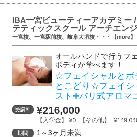
IBA一宮ビューティーアカデミー /
テティックスクール アーチエン
一宮校、一宮駅前校、岐阜大垣校・・・【more】
オールハンドで行うフ
ボディが学べます！
☆フェイシャルとボ
とこどり☆フェイシ
スト➕バリ式アロマ
¥216,000
受講料
【入学金】 ¥0 【その他】 ¥149,04
1～3ヶ月未満
期間