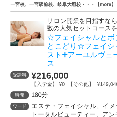
一宮校、一宮駅前校、岐阜大垣校・・・【more】
サロン開業を目指すな
数の人気セットコース
☆フェイシャルとボ
とこどり☆フェイシ
スト➕アーユルヴェ
ス
¥216,000
受講料
【入学金】 ¥0 【その他】 ¥149,04
180分
時間
エステ・フェイシャル、イメ
ワード
トータルビューティー、アン