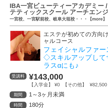
IBA一宮ビューティーアカデミー /
テティックスクール アーチエン
一宮校、一宮駅前校、岐阜大垣校・・・【more】
エステが初めての方向
ャルコース
フェイシャルファー
◇スキルアップして
ラスαにも♪
¥143,000
受講料
【入学金】 ¥0 【その他】 ¥82,500
1～3ヶ月未満
期間
180分
時間