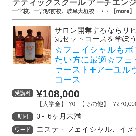
テティックスクール アーチエン
一宮校、一宮駅前校、岐阜大垣校・・・【more】
サロン開業するならリ
気セットコースを学ぼ
☆フェイシャルもボ
たい方に最適☆フェ
ァースト➕アーユル
コース
¥108,000
受講料
【入学金】 ¥0 【その他】 ¥270,00
3～6ヶ月未満
期間
エステ・フェイシャル、イメ
ワード