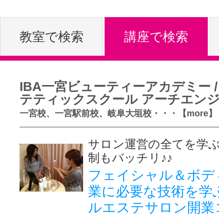
体験レッス
教室で検索
講座で検索
やりたいこ
IBA一宮ビューティーアカデミー /
テティックスクール アーチエン
特集をみる
一宮校、一宮駅前校、岐阜大垣校・・・【more】
サロン運営の全てを学
グッドスク
制もバッチリ♪♪
フェイシャル＆ボデ
業に必要な技術を学
掲載のお問
ルエステサロン開業