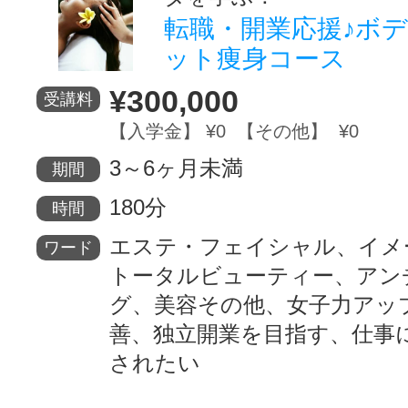
転職・開業応援♪ボ
ット痩身コース
¥300,000
受講料
【入学金】 ¥0 【その他】 ¥0
3～6ヶ月未満
期間
180分
時間
エステ・フェイシャル、イメ
ワード
トータルビューティー、アン
グ、美容その他、女子力アッ
善、独立開業を目指す、仕事
されたい