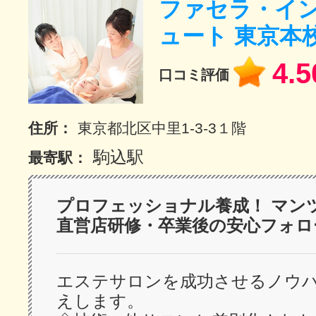
ファセラ・イ
サイトマッ
ュート 東京本
4.5
口コミ評価
住所：
東京都北区中里1-3-3１階
駒込駅
最寄駅：
プロフェッショナル養成！ マン
直営店研修・卒業後の安心フォロ
エステサロンを成功させるノウ
えします。