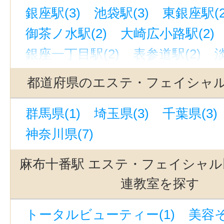
銀座駅(3)
池袋駅(3)
東銀座駅(2
御茶ノ水駅(2)
大崎広小路駅(2)
銀座一丁目駅(2)
表参道駅(2)
新御茶ノ水駅(2)
小川町駅(東京)(
都道府県のエステ・フェイシャ
秋葉原駅(2)
神田駅(東京)(2)
駒
群馬県(1)
埼玉県(3)
千葉県(3)
上野御徒町駅(1)
東池袋四丁目駅(
神奈川県(7)
京橋駅(東京)(1)
高円寺駅(1)
新
田端駅(東京)(1)
末広町駅(東京)(1
麻布十番駅 エステ・フェイシャル
六本木駅(1)
宝町駅(東京)(1)
荏
連教室を探す
阿佐ケ谷駅(1)
千石駅(1)
中目黒
トータルビューティー(1)
美容そ
青山一丁目駅(1)
湯島駅(東京)(1)