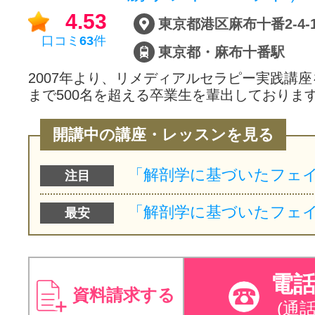
4.53
口コミ
63
件
東京都・麻布十番駅
2007年より、リメディアルセラピー実践講
まで500名を超える卒業生を輩出しておりま
開講中の講座・レッスンを見る
注目
最安
電
資料請求する
(通