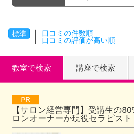
体験レッス
口コミの件数順
標準
やりたいこ
口コミの評価が高い順
特集をみる
教室で検索
講座で検索
グッドスク
PR
【サロン経営専門】受講生の80
ロンオーナーか現役セラピスト
掲載のお問