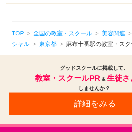
赤坂駅(東京)(1)
築地駅(1)
五反
新高円寺駅(1)
王子駅(東京)(1)
戸越銀座駅(1)
代官山駅(1)
新宿
TOP
全国の教室・スクール
美容関連
恵比寿駅(東京)(1)
乃木坂駅(1)
シャル
東京都
麻布十番駅の教室・スク
新富町駅(東京)(1)
王子神谷駅(1)
新小岩駅(1)
南阿佐ケ谷駅(1)
グッドスクールに掲載して、
教室・スクールPR
生徒さ
&
東村山駅(1)
西武新宿駅(1)
品川
しませんか？
六本木一丁目駅(1)
築地市場駅(1
詳細をみる
御徒町駅(1)
東池袋駅(1)