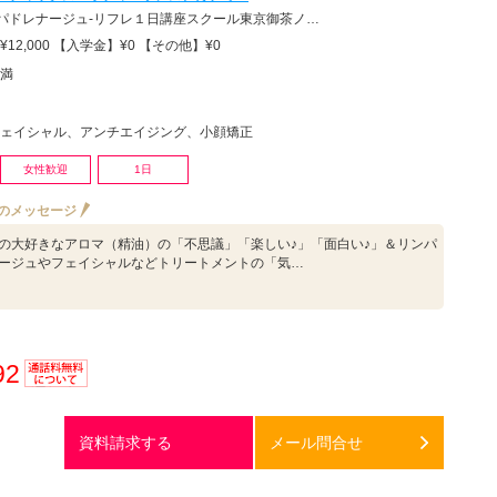
リフレ１日講座スクール東京御茶ノ水学校、アロマセラピ−フェイシャル１日講座スクール東京御茶ノ水学校
12,000 【入学金】¥0 【その他】¥0
満
ェイシャル、アンチエイジング、小顔矯正
女性歓迎
1日
のメッセージ
の大好きなアロマ（精油）の「不思議」「楽しい♪」「面白い♪」＆リンパ
ージュやフェイシャルなどトリートメントの「気…
92
通話料
無料
資料請求する
メール問合せ