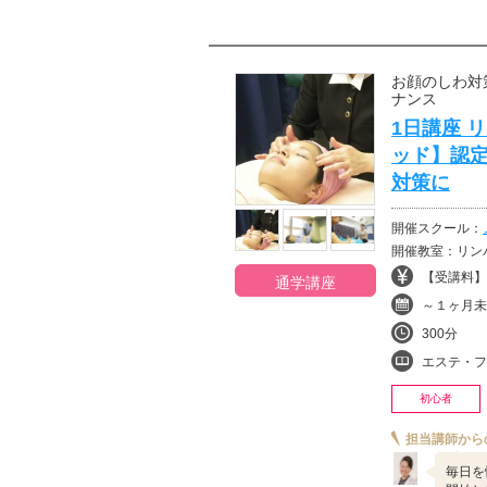
お顔のしわ対
ナンス
1日講座 
ッド】認定
対策に
開催スクール：
開催教室：リンパドレナージュ-
【受講料】¥
通学講座
～１ヶ月未
300分
エステ・フ
初心者
担当講師から
毎日を