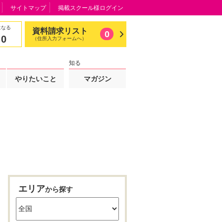
サイトマップ
掲載スクール様ログイン
になる
資料請求リスト
0
0
（住所入力フォームへ）
知る
やりたいこと
マガジン
エリア
から探す