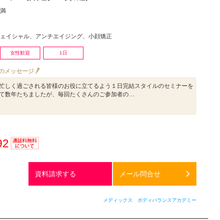
満
ェイシャル、アンチエイジング、小顔矯正
女性歓迎
1日
のメッセージ
忙しく過ごされる皆様のお役に立てるよう１日完結スタイルのセミナーを
て数年たちましたが、毎回たくさんのご参加者の…
92
通話料
無料
資料請求する
メール問合せ
メディックス ボディバランスアカデミー