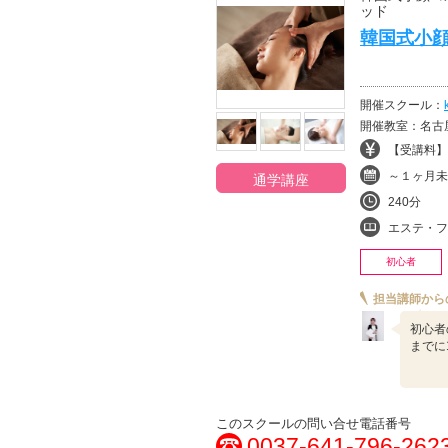
ッド
韓国式小
開催スクール：
開催教室：名古
【受講料】¥
～１ヶ月未
通学講座
240分
エステ・フェイ
初心者
担当講師から
初心者
までに
このスクールの問い合せ電話番号
0037-641-796-262