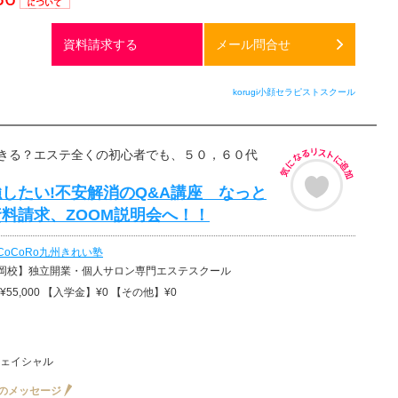
通話料
無料
資料請求する
メール問合せ
korugi小顔セラピストスクール
きる？エステ全くの初心者でも、５０，６０代
したい!不安解消のQ&A講座 なっと
料請求、ZOOM説明会へ！！
CoCoRo九州きれい塾
岡校】独立開業・個人サロン専門エステスクール
55,000 【入学金】¥0 【その他】¥0
ェイシャル
のメッセージ