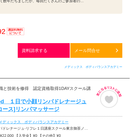
て数年たちましたが、毎回たくさんのご参加者の…
92
通話料
無料
資料請求する
メール問合せ
メディックス ボディバランスアカデミー
識と技術を修得 認定資格取得1DAYスクール講
od １日で小顔リンパドレナージュ
コース]リンパマッサージ
メディックス ボディバランスアカデミー
リフレ１日講座スクール東京御茶ノ水学校、アロマセラピ−フェイシャル１日講座スクール東京御茶ノ水学校
22,000 【入学金】¥0 【その他】¥0