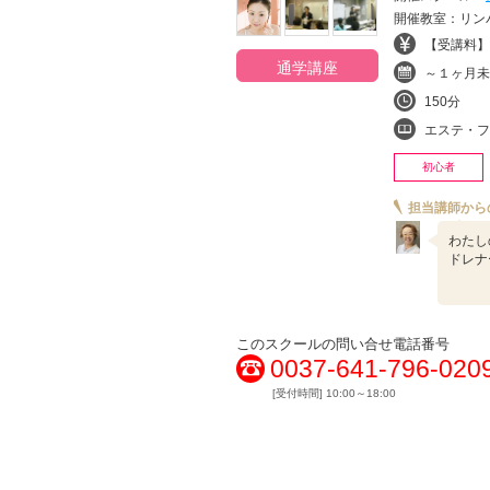
開催教室：リンパドレナージュ-
【受講料】¥
通学講座
～１ヶ月未
150分
エステ・フ
初心者
担当講師から
わたし
ドレナ
このスクールの問い合せ電話番号
0037-641-796-020
[受付時間] 10:00～18:00