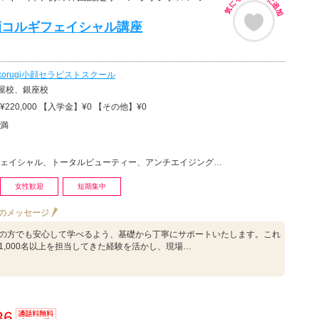
顔コルギフェイシャル講座
korugi小顔セラピストスクール
屋校、銀座校
220,000 【入学金】¥0 【その他】¥0
満
シャル、トータルビューティー、アンチエイジング、コルギ、小顔矯正、美容その他
女性歓迎
短期集中
のメッセージ
の方でも安心して学べるよう、基礎から丁寧にサポートいたします。これ
1,000名以上を担当してきた経験を活かし、現場…
36