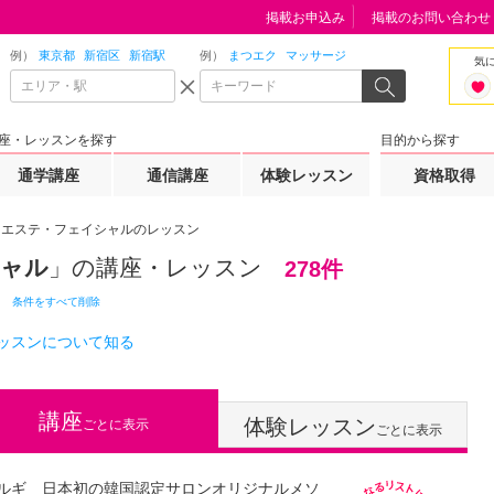
掲載お申込み
掲載のお問い合わせ
例）
東京都
新宿区
新宿駅
例）
まつエク
マッサージ
気
座・レッスンを探す
目的から探す
通学講座
通信講座
体験レッスン
資格取得
エステ・フェイシャルのレッスン
シャル
」の講座・レッスン
278件
条件をすべて削除
ッスンについて知る
講座
体験レッスン
ごとに表示
ごとに表示
ルギ 日本初の韓国認定サロンオリジナルメソ