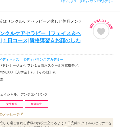
メディックス ボディバランスアカデミー
策はリンクルケアセラピー／癒しと美容メンテ
リンクルケアセラピー【フェイス＆ヘ
[１日コース]資格講習☆お顔のしわ
メディックス ボディバランスアカデミー
リフレ１日講座スクール東京御茶ノ水学校、アロマセラピ−フェイシャル１日講座スクール東京御茶ノ水学校
24,000 【入学金】¥0 【その他】¥0
満
ェイシャル、アンチエイジング
女性歓迎
短期集中
のメッセージ
忙しく過ごされる皆様のお役に立てるよう１日完結スタイルのセミナーを