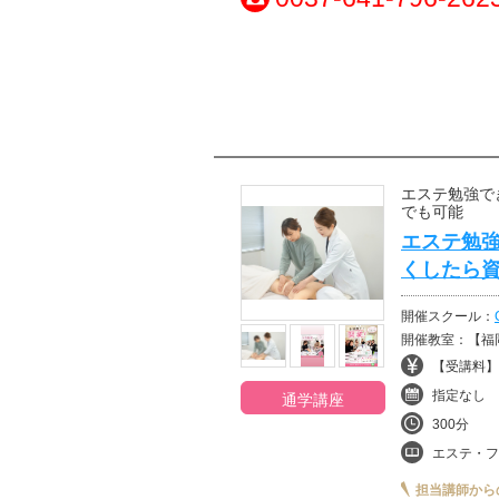
エステ勉強で
でも可能
エステ勉強
くしたら資
開催スクール：
開催教室：【福
【受講料】¥
指定なし
通学講座
300分
エステ・フ
担当講師から