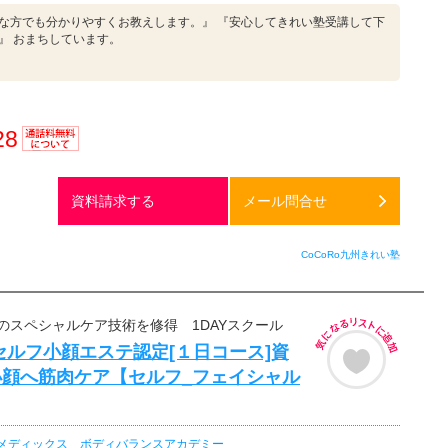
な方でも分かりやすくお教えします。』 『安心してきれい塾受講して下
』 おまちしています。
28
通話料
無料
資料請求する
メール問合せ
CoCoRo九州きれい塾
のスペシャルケア技術を修得 1DAYスクール
セルフ小顔エステ認定[１日コース]資
小顔へ筋肉ケア【セルフ_フェイシャル
メディックス ボディバランスアカデミー