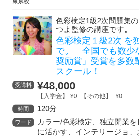
東京校
色彩検定1級2次問題集
つよ監修の講座です。
色彩検定１級2次 を
で。 全国でも数少
奨励賞」受賞を多数
スクール！
¥48,000
受講料
【入学金】 ¥0 【その他】 ¥0
120分
時間
カラー/色彩検定、独立開業を
ワード
に活かす、インテリージョ、