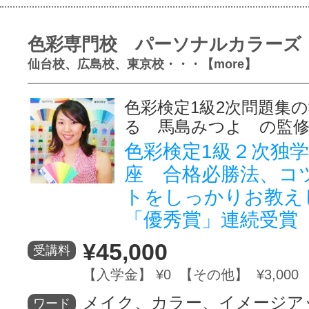
色彩専門校 パーソナルカラーズ
仙台校、広島校、東京校・・・【more】
色彩検定1級2次問題集
る 馬島みつよ の監
色彩検定1級２次独
座 合格必勝法、コ
トをしっかりお教え
「優秀賞」連続受賞
¥45,000
受講料
【入学金】 ¥0 【その他】 ¥3,000
メイク、カラー、イメージア
ワード