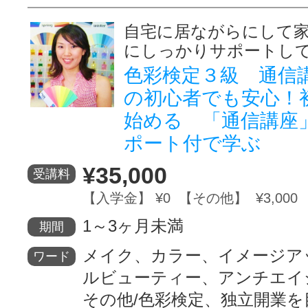
自宅に居ながらにして
にしっかりサポートし
色彩検定３級 通信講
の初心者でも安心！
始める 「通信講座
ポート付で学ぶ
¥35,000
受講料
【入学金】 ¥0 【その他】 ¥3,000
1～3ヶ月未満
期間
メイク、カラー、イメージア
ワード
ルビューティー、アンチエイ
その他/色彩検定、独立開業を