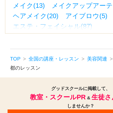
メイク(13)
メイクアップアーティ
ヘアメイク(20)
アイブロウ(5)
エステ・フェイシャル(87)
フィニッシング(3)
イメージアップ
トータルビューティー(51)
アンチエイジング(48)
コルギ(8
TOP
全国の講座・レッスン
美容関連
小顔矯正(35)
ボディジュエリー(
都のレッスン
ブラジリアンワックス(4)
メディカルエステ(8)
美容その他(
グッドスクールに掲載して、
教室・スクールPR
生徒さ
脱毛(8)
&
しませんか？