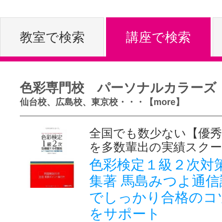
体験レッス
教室で検索
講座で検索
やりたいこ
色彩専門校 パーソナルカラーズ
仙台校、広島校、東京校・・・【more】
特集をみる
全国でも数少ない【優秀
を多数輩出の実績スク
グッドスク
色彩検定１級２次対
集著 馬島みつよ通
でしっかり合格のコ
掲載のお問
をサポート