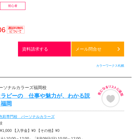
初心者
06
通話料
無料
資料請求する
メール問合せ
カラーワークス札幌
ーソナルカラーズ福岡校
セラピーの 仕事や魅力が、わかる説
 福岡
色彩専門校 パーソナルカラーズ
校
1,000 【入学金】¥0 【その他】¥0
土) 10:00～12:00」「8月09日(日) 10:00～12:00」