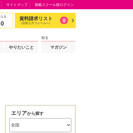
サイトマップ
掲載スクール様ログイン
になる
資料請求リスト
0
0
（住所入力フォームへ）
知る
やりたいこと
マガジン
エリア
から探す