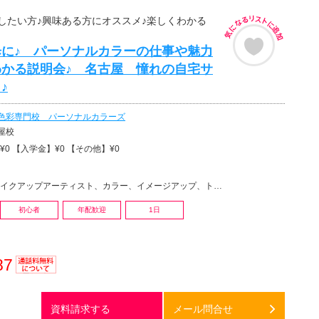
したい方♪興味ある方にオススメ♪楽しくわかる
に♪ パーソナルカラーの仕事や魅力
かる説明会♪ 名古屋 憧れの自宅サ
♪
色彩専門校 パーソナルカラーズ
古屋校
0 【入学金】¥0 【その他】¥0
プアーティスト、カラー、イメージアップ、トータルビューティー、アンチエイジング、美容その他
初心者
年配歓迎
1日
87
通話料
無料
資料請求する
メール問合せ