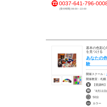
0037-641-796-000
[受付時間] 08:00～22:00
基本の色彩心
を見つける
あなたの
開催スクール：
開催教室：札幌
【受講料】¥
「8月11日(
50分
カラー