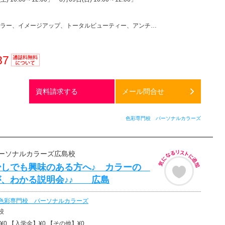
ー、イメージアップ、トータルビューティー、アンチエイジング、美容その他
87
通話料
無料
資料請求する
メール問合せ
色彩専門校 パーソナルカラーズ
ーソナルカラーズ広島校
少しでも興味のある方へ♪ カラーの
が、わかる説明会♪♪ 広島
色彩専門校 パーソナルカラーズ
校
0 【入学金】¥0 【その他】¥0