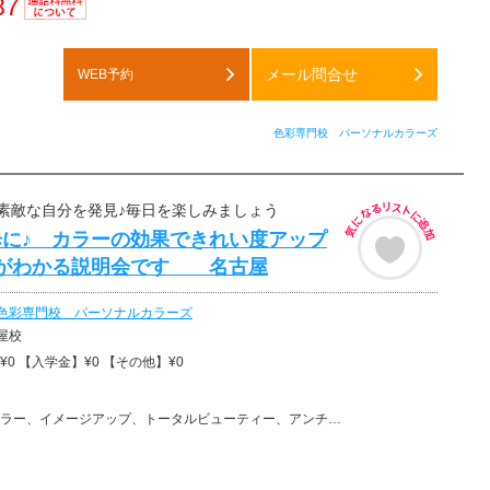
87
通話料
無料
メール問合せ
WEB予約
色彩専門校 パーソナルカラーズ
素敵な自分を発見♪毎日を楽しみましょう
に♪ カラーの効果できれい度アップ
ーがわかる説明会です 名古屋
色彩専門校 パーソナルカラーズ
古屋校
0 【入学金】¥0 【その他】¥0
ー、イメージアップ、トータルビューティー、アンチエイジング、美容その他