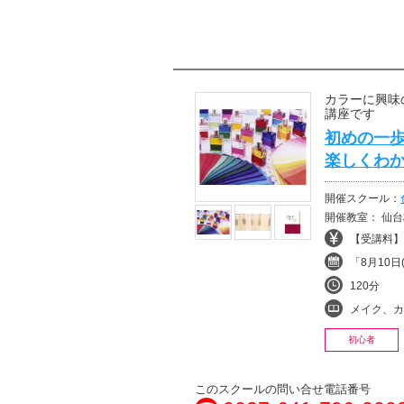
カラーに興味
講座です
初めの一歩
楽しくわか
開催スクール：
開催教室： 仙台
【受講料】¥
「8月10日(
120分
メイク、カラ
初心者
このスクールの問い合せ電話番号