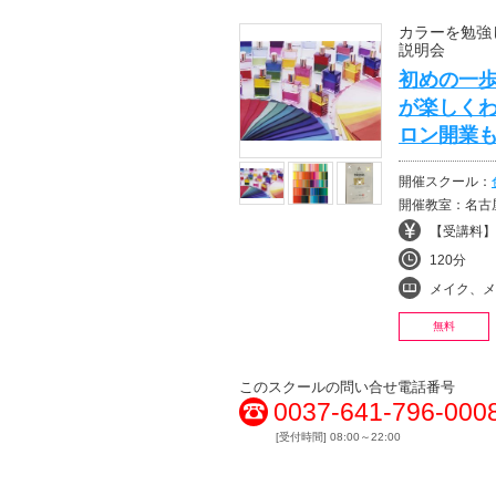
カラーを勉強
説明会
初めの一歩
が楽しくわ
ロン開業も
開催スクール：
開催教室：名
【受講料】¥
120分
メイク、メイクアッ
無料
このスクールの問い合せ電話番号
0037-641-796-000
[受付時間] 08:00～22:00