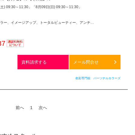
土) 09:30～11:30」「8月09日(日) 09:30～11:30」
ー、イメージアップ、トータルビューティー、アンチエイジング、美容その他
87
通話料
無料
資料請求する
メール問合せ
色彩専門校 パーソナルカラーズ
前へ
1
次へ