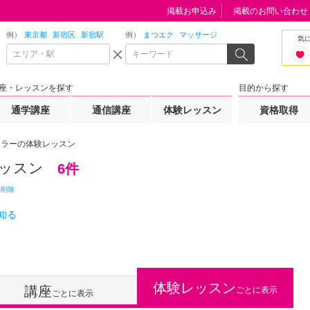
掲載お申込み
掲載のお問い合わせ
例）
東京都
新宿区
新宿駅
例）
まつエク
マッサージ
気
座・レッスンを探す
目的から探す
通学講座
通信講座
体験レッスン
資格取得
カラーの体験レッスン
ッスン
6件
て削除
知る
体験レッスン
講座
ごとに表示
ごとに表示