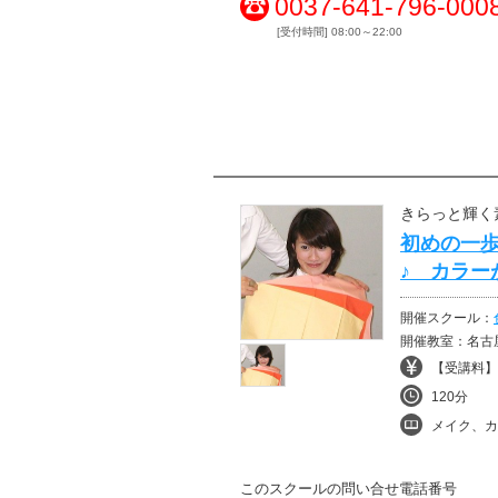
0037-641-796-000
[受付時間] 08:00～22:00
きらっと輝く
初めの一歩
♪ カラ
開催スクール：
開催教室：名
【受講料】¥
120分
メイク、カラ
このスクールの問い合せ電話番号