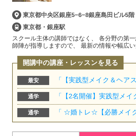
サイトマッ
東京都中央区銀座5−6−8銀座島田ビル5階
東京都・銀座駅
スクール主体の講師ではなく、 各分野の第
師陣が指導しますので、 最新の情報や幅広
開講中の講座・レッスンを見る
最安
通学
通学