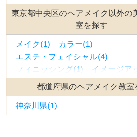
原宿駅(1)
半蔵門駅(1)
代々木駅
東京都中央区のヘアメイク以外の
室を探す
メイク(1)
カラー(1)
エステ・フェイシャル(4)
フィニッシング(1)
イメージアッ
トータルビューティー(3)
都道府県のヘアメイク教室
アンチエイジング(4)
コルギ(2)
神奈川県(1)
小顔矯正(2)
美容その他(5)