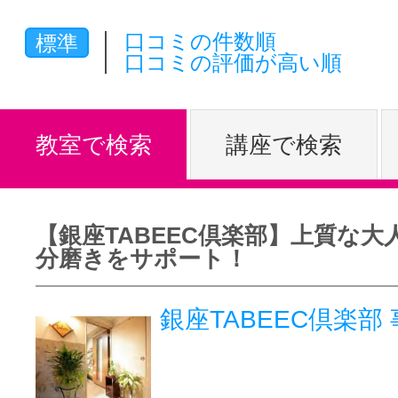
体験レッス
口コミの件数順
標準
口コミの評価が高い順
やりたいこ
教室で検索
講座で検索
特集をみる
【銀座TABEEC倶楽部】上質な大
分磨きをサポート！
グッドスク
銀座TABEEC倶楽
掲載のお問