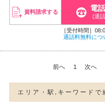
電
資料請求する
(通
［受付時間］08:00
通話料無料につ
前へ
1
次へ
エリア・駅,キーワードで