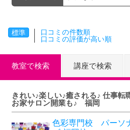
体験レッス
口コミの件数順
標準
やりたいこ
口コミの評価が高い順
特集をみる
教室で検索
講座で検索
グッドスク
きれい♪楽しい♪癒される♪ 仕事
お家サロン開業も♪ 福岡
掲載のお問
色彩専門校 パーソ