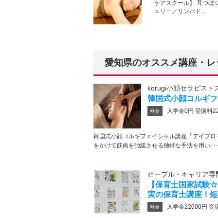
ケアスクール】 耳つぼ
エリー／リンパド…
愛知県のオススメ講座・レ
korugi小顔セラピス
韓国式小顔コルギフ
入学金0円 受講料22
料金
韓国式小顔コルギフェイシャル講座「デイプロ
をかけて筋肉を弛緩させる独特な手法を用い･･
ピープル・キャリア専
【保育士国家試験☆
実の保育士講座！短
入学金22000円 受
料金