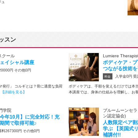
ジュ
ッスン
トスクール
Lumiere Therapis
ェイシャル講座
ボディケア・プ
つながる技術を
0000円 その他0円
入学金0円 受
料金
マ発行」 コルギとは？骨に適度な負荷
ボディケアは、手順を覚えるだけでは本
･
【詳細を見る】
本講座では、身体の仕組みを理解し、お客･
門学院
ブルームーンセラ
ン認定協会)
今年10月】に完全対応！充
人数限定ペア割
期間で取得可能♪
学ぶ 【英国式
講料267300円 その他0円
補講付!!