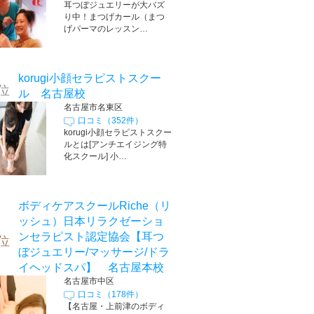
耳つぼジュエリーが大バズ
り中！まつげカール（まつ
げパーマのレッスン…
korugi小顔セラピストスクー
位
ル 名古屋校
名古屋市名東区
口コミ（352件）
korugi小顔セラピストスクー
ルとは[アンチエイジング特
化スクール] 小…
ボディケアスクールRiche（リ
ッシュ）日本リラクゼーショ
ンセラピスト認定協会【耳つ
位
ぼジュエリー/マッサージ/ドラ
イヘッドスパ】 名古屋本校
名古屋市中区
口コミ（178件）
【名古屋・上前津のボディ