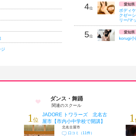
4
愛知県
位
ボディケ
クゼーシ
リー/マ
5
愛知県
位
他
koru
ージ
ダンス・舞踊
関連のスクール
ン
1
JADORE トワラーズ 北名古
1
位
屋市【市内小中学校で開講】
北名古屋市
口コミ（11件）