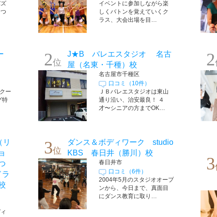
バズ
イベントに参加しながら楽
まつ
しくバトンを覚えていくク
ラス、大会出場を目…
ー
2
J★B バレエスタジオ 名古
2
位
屋（名東・千種）校
名古屋市千種区
口コミ（10件）
スクー
ＪＢバレエスタジオは東山
グ特
通り沿い、治安最良！ ４
才〜シニアの方までOK…
（リ
3
ダンス＆ボディワーク studio
位
ョ
KBS 春日井（勝川）校
3
春日井市
つ
口コミ（6件）
ドラ
2004年5月のスタジオオープ
校
ンから、今日まで、真面目
にダンス教育に取り…
ディ