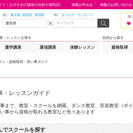
イド｜おすすめの講座の比較や資料請求はこちらから
掲載お申込み
掲載のお問い合わせ
例）
東京都
新宿区
新宿駅
例）
まつエク
マッサージ
気
座・レッスンを探す
目的から探す
通学講座
通信講座
体験レッスン
資格取得
スン・資格取得・習い事ガイド
事・レッスンガイド
事まで、教室・スクールを網羅。ダンス教室、音楽教室（ボイ
い事から資格が取れる教室など色々あります
んでスクールを探す