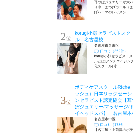
耳つぼジュエリーが大
り中！まつげカール（
げパーマのレッスン…
2
korugi小顔セラピストスク
位
ル 名古屋校
名古屋市名東区
口コミ（352件）
korugi小顔セラピスト
ルとは[アンチエイジン
化スクール] 小…
ボディケアスクールRiche
ッシュ）日本リラクゼーシ
3
ンセラピスト認定協会【耳
位
ぼジュエリー/マッサージ/
イヘッドスパ】 名古屋本
名古屋市中区
口コミ（178件）
【名古屋・上前津のボ