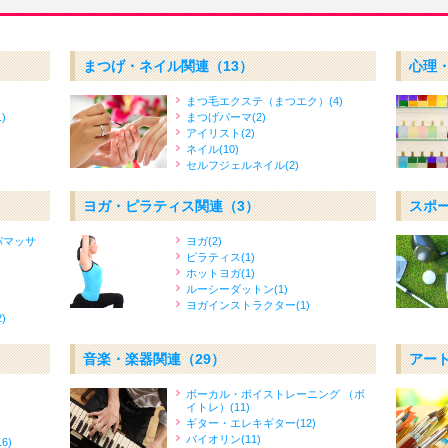
まつげ・ネイル関連
（13）
心理
まつ毛エクステ（まつエク）(4)
)
まつげパーマ(2)
アイリスト(2)
ネイル(10)
セルフジェルネイル(2)
ヨガ・ピラティス関連
（3）
スポ
パマッサ
ヨガ(2)
ピラティス(1)
ホットヨガ(1)
ルーシーダットン(1)
ヨガインストラクター(1)
)
音楽・楽器関連
（29）
アー
ボーカル・ボイストレーニング （ボ
イトレ）(11)
ギター・エレキギター(12)
バイオリン(11)
6)