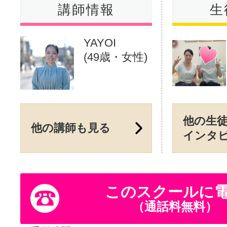
講師情報
生
YAYOI
(49歳・女性)
他の生
他の講師も見る
インタ
このスクールに
（通話料無料）