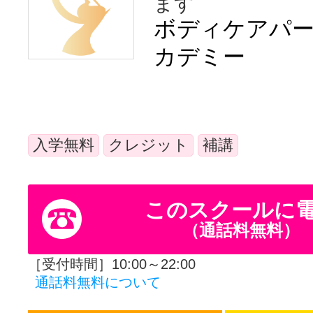
ます
体験レッス
ボディケアパ
カデミー
やりたいこ
入学無料
クレジット
補講
特集をみる
このスクールに
グッドスク
（通話料無料）
［受付時間］10:00～22:00
掲載のお問
通話料無料について