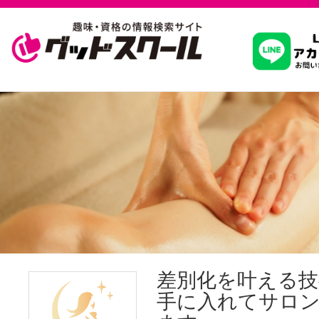
習いたいこ
スクールを
駅・路線か
通信講座を探
差別化を叶える技
手に入れてサロ