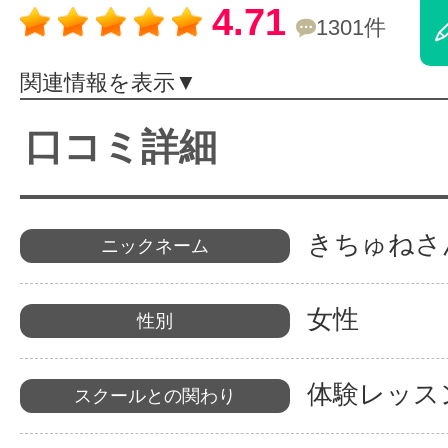
4.71
1301件
体験レッス
関連情報を表示▼
やりたいこ
口コミ詳細
特集をみる
きちゅねさ
ニックネーム
グッドスク
女性
性別
体験レッス
スクールとの関わり
掲載のお問