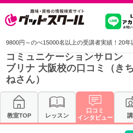
習いたいこ
9800円～のべ15000名以上の受講者実績！20
コミュニケーションサロン 
スクールを
ブリナ 大阪校の口コミ（き
ねさん）
駅・路線か
口コミ
教室TOP
レッスン
講
通信講座を探
インタビュー