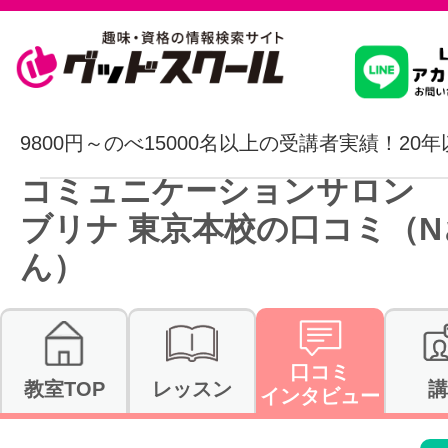
習いたいこ
9800円～のべ15000名以上の受講者実績！20
コミュニケーションサロン 
スクールを
ブリナ 東京本校の口コミ（N
ん）
駅・路線か
口コミ
教室TOP
レッスン
講
通信講座を探
インタビュー