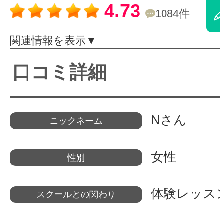
4.73
1084件
体験レッス
関連情報を表示▼
やりたいこ
口コミ詳細
特集をみる
Nさん
ニックネーム
グッドスク
女性
性別
体験レッス
スクールとの関わり
掲載のお問