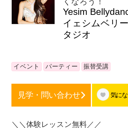
くなろう！
体験レッス
Yesim Bellydan
イェシムベリ
タジオ
やりたいこ
特集をみる
イベント
パーティー
振替受講
グッドスク
見学・問い合わせ
気にな
掲載のお問
＼＼体験レッスン無料／／