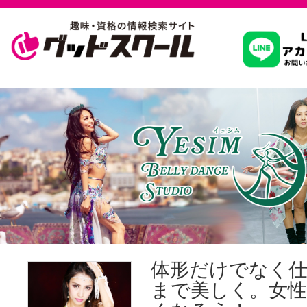
習いたいこ
スクールを
駅・路線か
通信講座を探
体形だけでなく
まで美しく。女