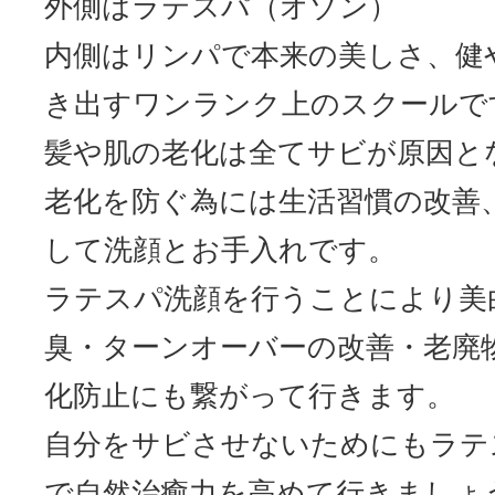
外側はラテスパ（オゾン）
サイトマッ
内側はリンパで本来の美しさ、健
き出すワンランク上のスクールで
髪や肌の老化は全てサビが原因と
老化を防ぐ為には生活習慣の改善
して洗顔とお手入れです。
ラテスパ洗顔を行うことにより美
臭・ターンオーバーの改善・老廃
化防止にも繋がって行きます。
自分をサビさせないためにもラテ
で自然治癒力を高めて行きましょ