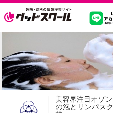
習いたいこ
スクールを
駅・路線か
通信講座を探
美容界注目オゾン
の泡とリンパス