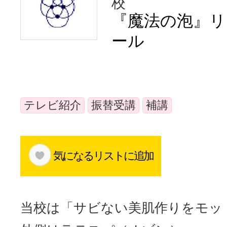
校
体験レッス
『魔法の泡』リ
ール
やりたいこ
テレビ紹介
振替受講
補講
特集をみる
グッドスク
気になるリストに追加
掲載のお問
当校は「サビない美肌作りをモッ