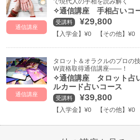
で現代人の手相を読み解く
✧通信講座 手相占いコ
¥29,800
受講料
通信講座
【入学金】¥0 【その他】¥0
タロット＆オラクルのプロの
W資格取得通信講座――！
✧通信講座 タロット占
ルカード占いコース
通信講座
¥39,800
受講料
【入学金】¥0 【その他】¥0