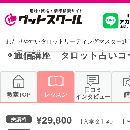
習いたいこ
わかりやすいタロットリーディングマスター通
✧通信講座 タロット占いコ
スクールを
駅・路線か
口コミ
教室TOP
レッスン
講
インタビュー
通信講座を探
¥29,800
受講料
【入学金】¥0 【そ