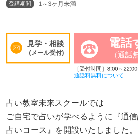
1～3ヶ月未満
受講期間
体験レッス
やりたいこ
電話
見学・相談
(メール受付)
（通話
特集をみる
［受付時間］8:00～22:00
通話料無料について
グッドスク
占い教室未来スクールでは
ご自宅で占いが学べるように『通信
掲載のお問
占いコース』を開設いたしました。