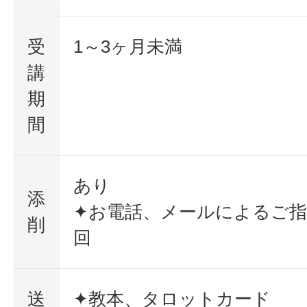
受
1～3ヶ月未満
講
期
間
あり
添
✦お電話、メールによるご指導
削
回
送
✦教本、タロットカード