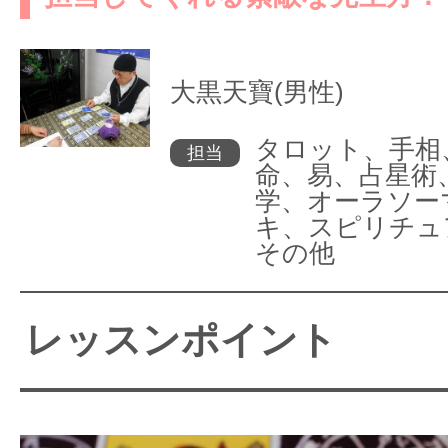
大黒天寶(男性)
タロット、手相
担当
命、易、占星術
学、オーラソー
キ、スピリチュ
その他
レッスンポイント