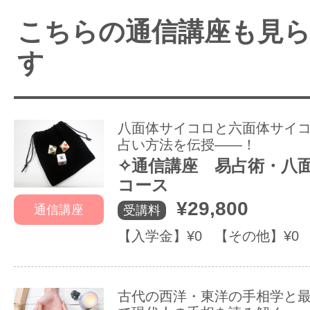
こちらの通信講座も見
す
八面体サイコロと六面体サイ
占い方法を伝授――！
✧通信講座 易占術・八
コース
¥29,800
通信講座
受講料
【入学金】¥0 【その他】¥0
古代の西洋・東洋の手相学と