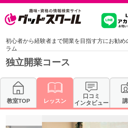
習いたいこ
初心者から経験者まで開業を目指す方にお勧め
ラム
スクールを
独立開業コース
駅・路線か
口コミ
教室TOP
レッスン
講
インタビュー
通信講座を探