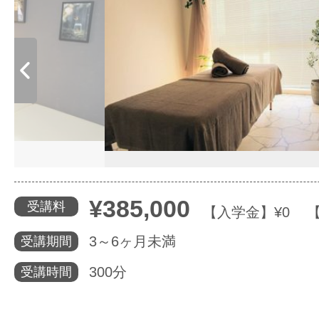
体験レッス
やりたいこ
特集をみる
¥385,000
受講料
【入学金】¥0 【
グッドスク
3～6ヶ月未満
受講期間
300分
受講時間
掲載のお問