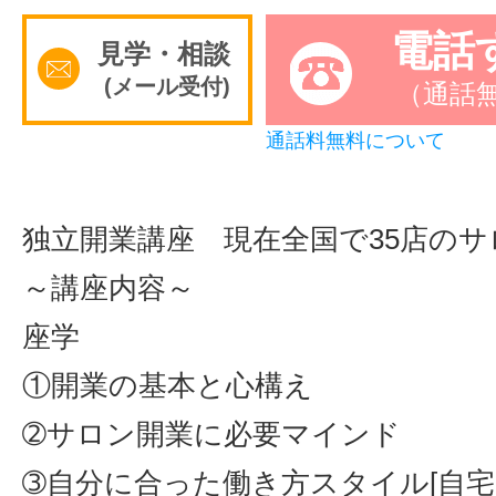
電話
サイトマッ
見学・相談
(メール受付)
（通話
通話料無料について
独立開業講座 現在全国で35店の
～講座内容～
座学
①開業の基本と心構え
➁サロン開業に必要マインド
➂自分に合った働き方スタイル[自