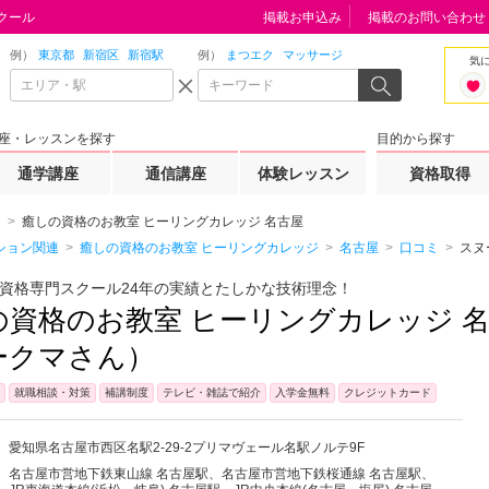
クール
掲載お申込み
掲載のお問い合わせ
例）
東京都
新宿区
新宿駅
例）
まつエク
マッサージ
気
座・レッスンを探す
目的から探す
通学講座
通信講座
体験レッスン
資格取得
癒しの資格のお教室 ヒーリングカレッジ 名古屋
ション関連
癒しの資格のお教室 ヒーリングカレッジ
名古屋
口コミ
スヌ
資格専門スクール24年の実績とたしかな技術理念！
の資格のお教室 ヒーリングカレッジ 
ークマさん）
就職相談・対策
補講制度
テレビ・雑誌で紹介
入学金無料
クレジットカード
愛知県
名古屋市西区
名駅2-29-2プリマヴェール名駅ノルテ9F
名古屋市営地下鉄東山線 名古屋駅、名古屋市営地下鉄桜通線 名古屋駅、