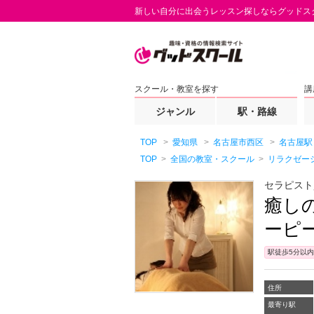
新しい自分に出会うレッスン探しならグッドス
スクール・教室を探す
講
ジャンル
駅・路線
TOP
愛知県
名古屋市西区
名古屋駅
TOP
全国の教室・スクール
リラクゼー
セラピスト
癒し
ーピ
駅徒歩5分以内
住所
最寄り駅