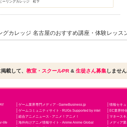
ヒーリングカレッジ 松下
ングカレッジ 名古屋のおすすめ講座・体験レッス
に掲載して、
教室・スクールPR
&
生徒さん募集
しませ
AY
ゲーム業界専門メディア - GameBusiness.jp
情報セキュリテ
ゲームコミュニティサイト - RUGs Supported by intel
EC業界特化
総合アニメニュース - アニメ！アニメ！
マネースキ
life
海外向けアニメ情報サイト - Anime Anime Global
メディア業界紙 