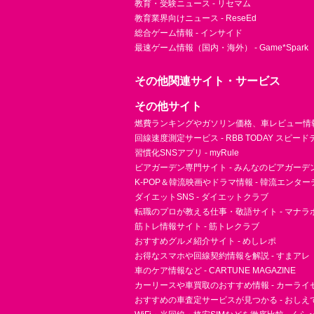
教育・受験ニュース - リセマム
教育業界向けニュース - ReseEd
総合ゲーム情報 - インサイド
最速ゲーム情報（国内・海外） - Game*Spark
その他関連サイト・サービス
その他サイト
燃費ランキングやガソリン価格、車レビュー情報 
回線速度測定サービス - RBB TODAY スピー
習慣化SNSアプリ - myRule
ビアガーデン専門サイト - みんなのビアガーデ
K-POP＆韓流映画やドラマ情報 - 韓流エンタ
ダイエットSNS - ダイエットクラブ
転職のプロが教える仕事・敬語サイト - マナラ
筋トレ情報サイト - 筋トレクラブ
おすすめグルメ紹介サイト - めしレポ
お得なスマホや回線契約情報を解説 - すまアレ
車のケア情報など - CARTUNE MAGAZINE
カーリースや車買取のおすすめ情報 - カーライ
おすすめの車査定サービスが見つかる - おしえ