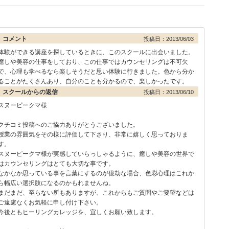
コメント
投稿日：2013/06/03
体験ができる講座を探しているときに、このスクールに出会いました。
癒しや美容の仕事をしており、この仕事ではカウンセリングは不可欠
で、心理も学べるなら楽しそうだと思い体験に行きました。色から分か
ることがたくさんあり、自分のことも分かるので、楽しかったです。
スクールからの返信
投稿日：2013/06/10
スヌーピークマ様
クチコミ投稿へのご協力ありがとうございました。
授業の雰囲気をその様に評価して下さり、非常に嬉しく思っておりま
す。
スヌーピークマ様が実感していらっしゃるように、癒しや美容の世界で
はカウンセリングはとても大切な事です。
なかなか思っている事を言葉にするのが億劫な場合、色彩心理はこれか
ら幅広い選択肢になるのかもれませんね。
まだまだ、至らない所もありますが、これからもご質問やご要望などは
ご遠慮なくお気軽に申し付け下さい。
今後ともヒーリングカレッジを、宜しくお願い致します。