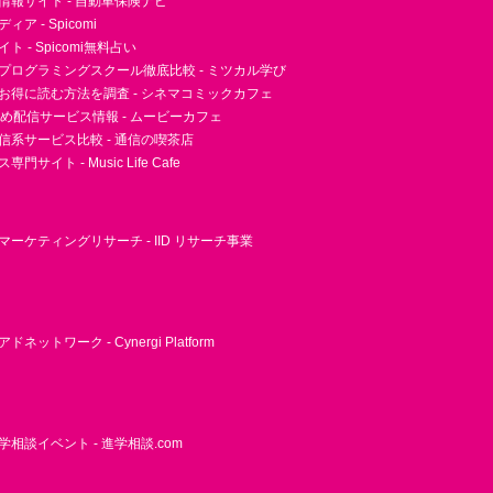
情報サイト - 自動車保険ナビ
ア - Spicomi
 - Spicomi無料占い
プログラミングスクール徹底比較 - ミツカル学び
お得に読む方法を調査 - シネマコミックカフェ
すめ配信サービス情報 - ムービーカフェ
信系サービス比較 - 通信の喫茶店
サイト - Music Life Cafe
ーケティングリサーチ - IID リサーチ事業
ネットワーク - Cynergi Platform
相談イベント - 進学相談.com