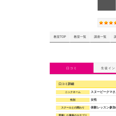
教室TOP
教室一覧
講座一覧
口コミ
生徒イン
口コミ詳細
スヌーピークマさ
ニックネーム
女性
性別
体験レッスン参加
スクールとの関わり
受講した講座のカテゴリ