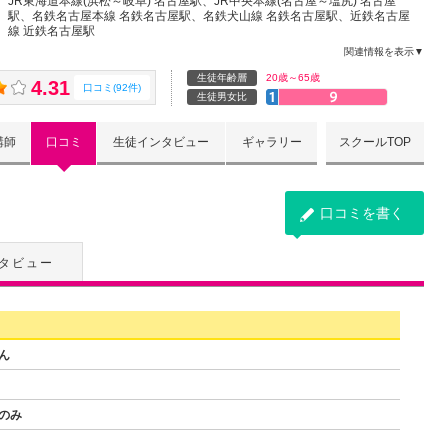
JR東海道本線(浜松～岐阜) 名古屋駅、JR中央本線(名古屋～塩尻) 名古屋
駅、名鉄名古屋本線 名鉄名古屋駅、名鉄犬山線 名鉄名古屋駅、近鉄名古屋
線 近鉄名古屋駅
関連情報を表示▼
生徒年齢層
20歳～65歳
4.31
口コミ(92件)
生徒男女比
講師
口コミ
生徒インタビュー
ギャラリー
スクールTOP
口コミを書く
タビュー
ん
のみ