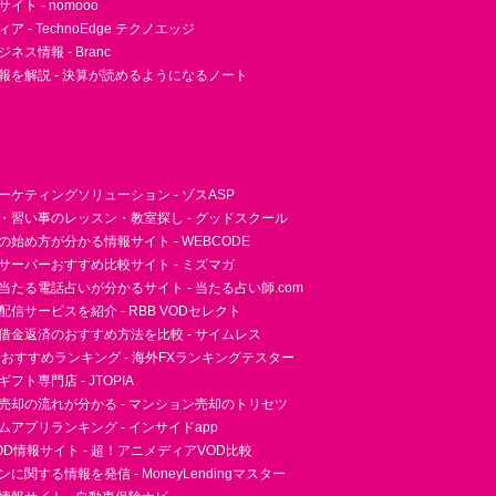
ト - nomooo
 - TechnoEdge テクノエッジ
ネス情報 - Branc
報を解説 - 決算が読めるようになるノート
ーケティングソリューション - ゾスASP
・習い事のレッスン・教室探し - グッドスクール
essの始め方が分かる情報サイト - WEBCODE
サーバーおすすめ比較サイト - ミズマガ
当たる電話占いが分かるサイト - 当たる占い師.com
信サービスを紹介 - RBB VODセレクト
借金返済のおすすめ方法を比較 - サイムレス
者おすすめランキング - 海外FXランキングテスター
フト専門店 - JTOPIA
売却の流れが分かる - マンション売却のトリセツ
アプリランキング - インサイドapp
D情報サイト - 超！アニメディアVOD比較
に関する情報を発信 - MoneyLendingマスター