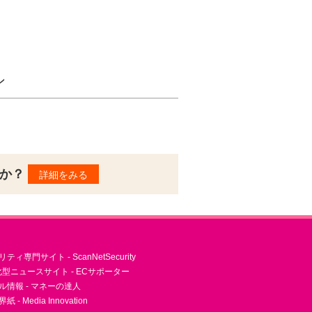
ン
んか？
詳細をみる
ィ専門サイト - ScanNetSecurity
型ニュースサイト - ECサポーター
ル情報 - マネーの達人
- Media Innovation