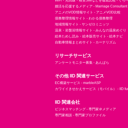
WiFi・光回線・格安SIMなどを徹底比較 - く
婚活を応援するメディア - Marriage Consultant
アニメのVOD情報サイト - アニメVOD比較
債務整理情報サイト - わかる債務整理
地域情報サイト - サンゼロミニッツ
温泉・岩盤浴情報サイト - みんなの温泉めぐり
絵本ためし読み・絵本販売サイト - 絵本ナビ
自動車情報まとめサイト - カーナリズム
リサーチサービス
アンケートモニター募集 - あんぱら
その他 IID 関連サービス
EC構築サービス - marbleASP
カワイイきせかえサービス（モバイル） - IID fu
IID 関連会社
ビジネスマッチング - 専門家＠メディア
専門家相談 - 専門家プロファイル