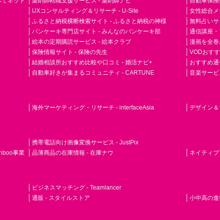
らべてネット
薬剤師転職支援サービス - 薬剤師ナビ
自動車保険
UXコンサルティング＆リサーチ - U-Site
女性総合メディ
ふるさと納税横断検索サイト - ふるさと納税の神様
無料占いサイト
パンケーキ専門店サイト - みんなのパンケーキ部
通信講座・
絵本の定期購読サービス - 絵本クラブ
漫画を全巻
保険情報サイト - 保険の先生
VODおす
結婚相談所おすすめ比較や口コミ - 婚活ナビ+
おすすめ通
自動車好きが集まるコミュニティ - CARTUNE
音楽サービス専門
海外マーケティング・リサーチ - interfaceAsia
デザイン＆マ
携帯電話向け画像変換サービス - JustPix
nboo事業
品薄商品の在庫情報 - 在庫ナウ
ネイティブアド
ビジネスマッチング - Teamlancer
通販 - スタイルストア
小中高の進学