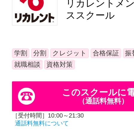
リカレントメ
体験レッス
ススクール
やりたいこ
学割
分割
クレジット
合格保証
振
特集をみる
就職相談
資格対策
グッドスク
このスクールに
（通話料無料）
［受付時間］10:00～21:30
掲載のお問
通話料無料について