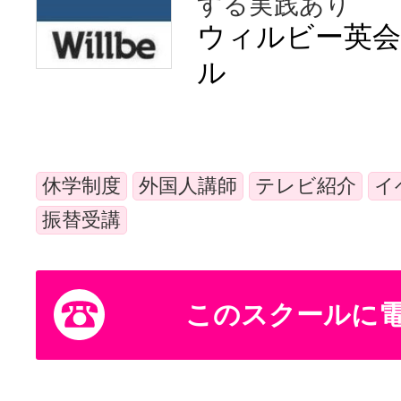
する実践あり
体験レッス
ウィルビー英会
ル
やりたいこ
休学制度
外国人講師
テレビ紹介
イ
特集をみる
振替受講
グッドスク
このスクールに
掲載のお問