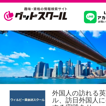
習いたいこ
スクールを
駅・路線か
通信講座を探
外国人の訪れる英
ル、訪日外国人に