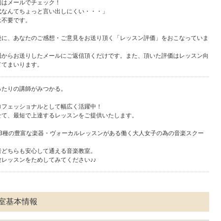
価はメールでチェック！
代なんてちょっと言い出しにくい・・・」
は不要です。
後に、あなたのご感想・ご意見をお送り頂く「レッスン評価」をおこなっていま
局からお送りしたメールにご返信頂くだけです。また、頂いた評価はレッスン向
ててまいります。
ったりの講師がみつかる。
ロフェッショナルとして幅広く活躍中！
せて、最短で上達するレッスンをご提供いたします。
23種の豊富な楽器・ヴォーカルレッスンがある働く大人女子の為の音楽スクー
者どちらも安心して通える音楽教室。
レッスンをためしてみてください♪♪
教室基本情報