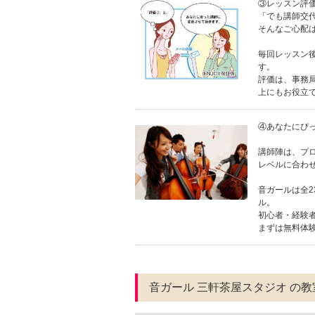
③レッスン評
「でも講師交
そんなご心配
毎回レッスン
す。
評価は、事務
上にもお役立
④あなたにぴ
講師陣は、プ
レベルに合わ
音ガールは全
ル。
初心者・経験
まずは無料体験
音ガール 三軒茶屋スタジオ の