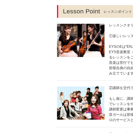
Lesson Point
レッスンポイント
レッスンクオリ
①楽しいレッ
EYSのEは"EN
EYS音楽教
るレッスンを
音楽は苦行でも
皆様自身の自
み立てていま
②講師を交代
もし仮に、講
でレッスンを
講師変更は事
音ガールは皆
ロのサービスと