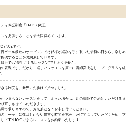
ティ保証制度「ENJOY保証」
スンを提供することを最大限努めています。
JOY"のEです。
室（音ガール前進のサービス）では皆様が楽器を手に取った最初の日から、楽しめ
ご提供することをお約束しています。
修行でも"先生によるレッスン"でもありません。
由の表現です。だから、楽しいレッスンを第一に講師育成をし、プログラムを組
す。
できる制度を、業界に先駆けて始めました。
師がつまらないレッスンをしてしまった場合は、別の講師でご満足いただけるま
やり直しさせていただきます。
務局で承りますので、お気兼ねなくお申し付けください。
様の、一ヶ月に数回しかない貴重な時間を充実した時間にしていただくため、プ
して"ENJOY"できるレッスンをお約束いたします