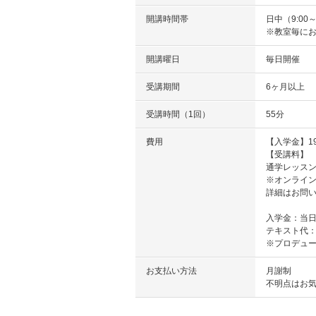
開講時間帯
日中（9:00～
※教室毎に
開講曜日
毎日開催
受講期間
6ヶ月以上
受講時間（1回）
55分
費用
【入学金】19,
【受講料】
通学レッス
※オンライ
詳細はお問
入学金：当
テキスト代
※プロデュ
お支払い方法
月謝制
不明点はお