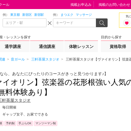
クール
掲載お申込み
掲載のお問い合わせ
例）
東京都
新宿区
新宿駅
例）
まつエク
マッサージ
気
座・レッスンを探す
目的から探す
通学講座
通信講座
体験レッスン
資格取得
関連
音ガール
三軒茶屋スタジオ
三軒茶屋スタジオ【ヴァイオリン】弦楽器
なら、あなたにぴったりのコースがきっと見つかります♪】
ァイオリン】弦楽器の花形根強い人気の
・無料体験あり】
三軒茶屋スタジオ
毎日開催
ギャップ女子、お家でできる
講
予約制
手ぶらOK
マンツーマン制