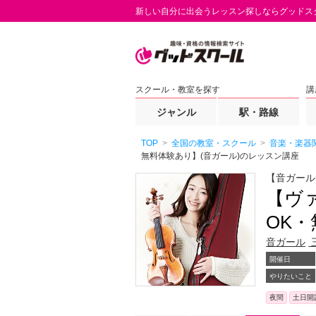
新しい自分に出会うレッスン探しならグッドス
スクール・教室を探す
講
ジャンル
駅・路線
TOP
全国の教室・スクール
音楽・楽器
無料体験あり】(音ガール)のレッスン講座
【音ガール
【ヴ
OK
音ガール
開催日
やりたいこと
夜間
土日開