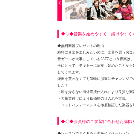
◆◇◆音楽を始めやすく、続けやすく
◆無料楽器プレゼントの理由
純粋に音楽を楽しみたいのに、楽器を買うお金
音ガールが大事にしているJAZZという音楽
手にとって、テキトーに演奏し始めたことから
してくれます。
楽器を買わなくても気軽に演奏にチャレンジで
した！
・卸を介さない海外直接仕入れにより良質な楽
・大量買付けにより低価格の仕入れを実現
・コストパフォーマンスを徹底検証した楽器を
◆◇◆会員様のご要望に合わせた講師
◆レッスンでよくある不満をイノベーション！