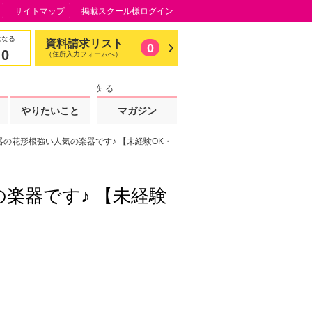
サイトマップ
掲載スクール様ログイン
になる
資料請求リスト
0
0
（住所入力フォームへ）
知る
やりたいこと
マガジン
の花形根強い人気の楽器です♪ 【未経験OK・
楽器です♪ 【未経験