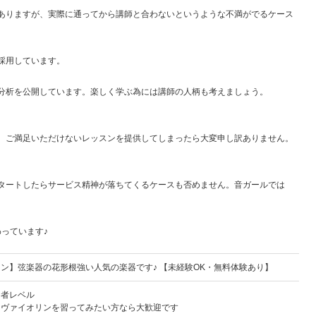
ありますが、実際に通ってから講師と合わないというような不満がでるケース
採用しています。
分析を公開しています。楽しく学ぶ為には講師の人柄も考えましょう。
、ご満足いただけないレッスンを提供してしまったら大変申し訳ありません。
タートしたらサービス精神が落ちてくるケースも否めません。音ガールでは
。
っています♪
ン】弦楽器の花形根強い人気の楽器です♪ 【未経験OK・無料体験あり】
門者レベル
もヴァイオリンを習ってみたい方なら大歓迎です