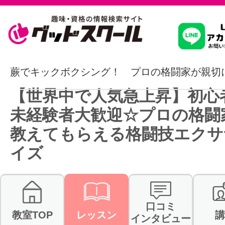
習いたいこ
蕨でキックボクシング！ プロの格闘家が親切
【世界中で人気急上昇】初心
スクールを
未経験者大歓迎☆プロの格闘
教えてもらえる格闘技エクサ
イズ
駅・路線か
通信講座を探
口コミ
教室TOP
レッスン
講
インタビュー