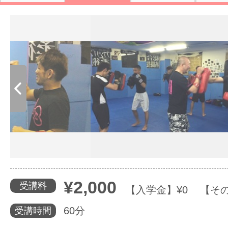
体験レッス
やりたいこ
特集をみる
グッドスク
¥2,000
受講料
【入学金】¥0 【その
掲載のお問
60分
受講時間