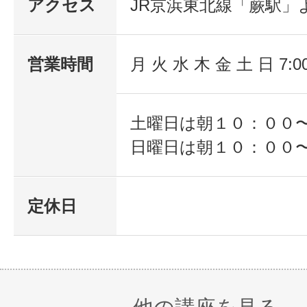
アクセス
JR京浜東北線「蕨駅」
営業時間
月 火 水 木 金 土 日 7:0
土曜日は朝１０：００
日曜日は朝１０：００
定休日