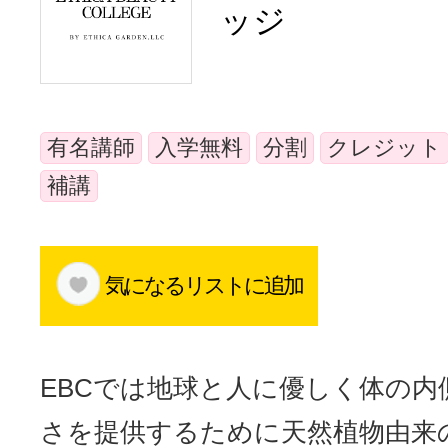
ッジ
体験レッス
やりたいこ
有名講師
入学無料
分割
クレジット
補講
特集をみる
気になるリストに追加
グッドスク
EBCでは地球と人に優しく体の内
掲載のお問
さを提供するために天然植物由来