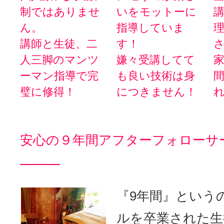
制ではありませ
いをモットーに
ん。
指導していま
講師と生徒、二
す！
人三脚のマンツ
嫌々受講してて
ーマン指導で完
も良い技術は身
璧に修得！
につきません！
安心の９年間アフターフォローサ
『9年間』という
ルを卒業された生