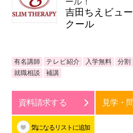
ール！
体験レッス
吉田ちえビュ
クール
やりたいこ
有名講師
テレビ紹介
入学無料
分割
特集をみる
就職相談
補講
グッドスク
資料請求する
見学・
掲載のお問
気になるリストに追加