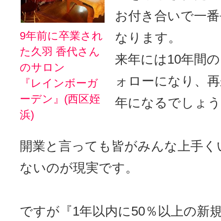
お付き合いで一番
9年前に卒業され
なります。
た久羽 香代さん
来年には10年間
のサロン
ォローになり、再
『レインボーガ
ーデン』(西区姪
年になるでしょう
浜)
開業と言っても皆がみんな上手く
ないのが現実です。
ですが『1年以内に50％以上の新