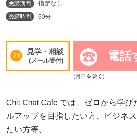
指定なし
受講期間
体験レッス
50分
受講時間
やりたいこ
見学・相談
電話
(メール受付)
特集をみる
(月日を除く)
グッドスク
Chit Chat Cafe では、ゼロから
ルアップを目指したい方、ビジネス
掲載のお問
たい方等、