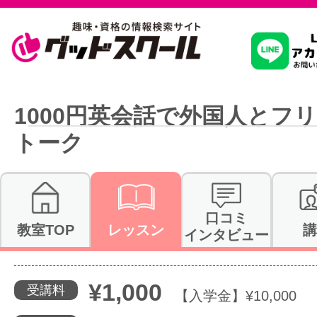
習いたいこ
1000円英会話で外国人とフ
トーク
スクールを
駅・路線か
口コミ
教室TOP
レッスン
講
インタビュー
通信講座を探
¥1,000
受講料
【入学金】¥10,000