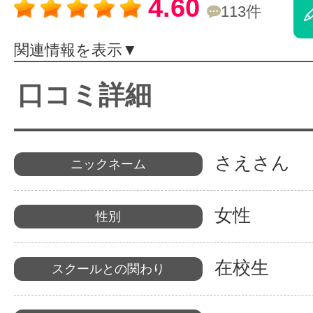
4.60
113件
体験レッス
関連情報を表示▼
やりたいこ
口コミ詳細
特集をみる
さえさん
ニックネーム
女性
グッドスク
性別
在校生
スクールとの関わり
掲載のお問