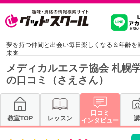
習いたいこ
夢を持つ仲間と出会い毎日楽しくなる＆年齢を
未来
スクールを
メディカルエステ協会 札幌
の口コミ（さえさん）
駅・路線か
口コミ
教室TOP
レッスン
講
インタビュー
通信講座を探