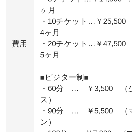
ヶ月
・10チケット…￥25,500
4ヶ月
費用
・20チケット…￥47,500
5ヶ月
■ビジター制■
・60分 … ￥3,500 
ス）
・90分 … ￥5,500 
ン）