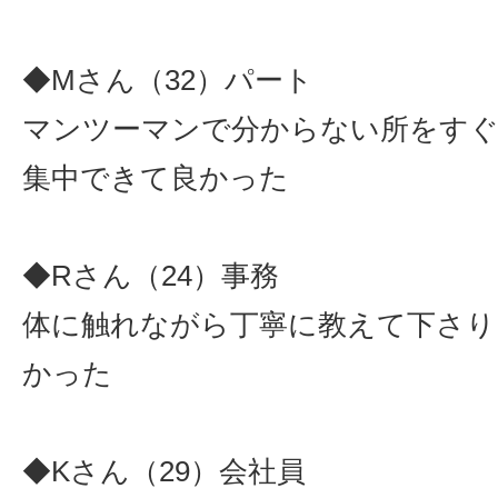
◆Mさん（32）パート
マンツーマンで分からない所をす
集中できて良かった
◆Rさん（24）事務
体に触れながら丁寧に教えて下さり
かった
◆Kさん（29）会社員