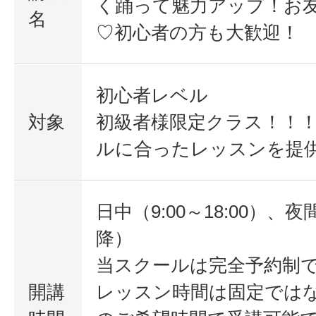
く踊って魅力アップ！お友
名
♡初心者の方も大歓迎！
初心者レベル
対象
初級者様限定クラス！！
ルに合ったレッスンを提
日中（9:00～18:00）、夜間
降）
当スクールは完全予約制
開講
レッスン時間は固定では