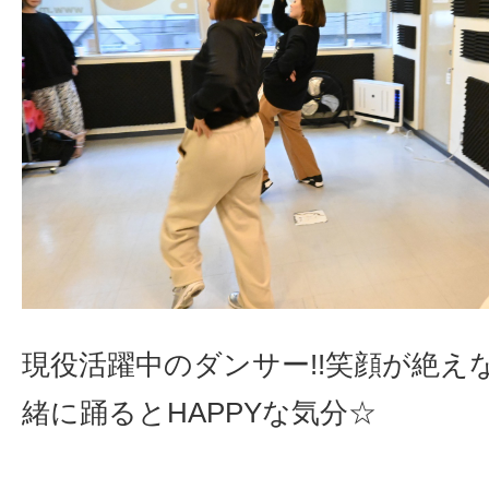
現役活躍中のダンサー!!笑顔が絶え
緒に踊るとHAPPYな気分☆