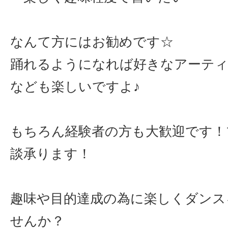
なんて方にはお勧めです☆
踊れるようになれば好きなアーテ
なども楽しいですよ♪
もちろん経験者の方も大歓迎です！
談承ります！
趣味や目的達成の為に楽しくダンス
せんか？