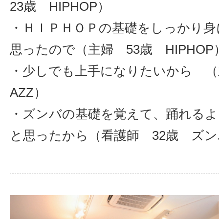
23歳 HIPHOP）
・ＨＩＰＨＯＰの基礎をしっかり身
思ったので（主婦 53歳 HIPHOP
・少しでも上手になりたいから （主
AZZ）
・ズンバの基礎を覚えて、踊れるよ
と思ったから（看護師 32歳 ズン