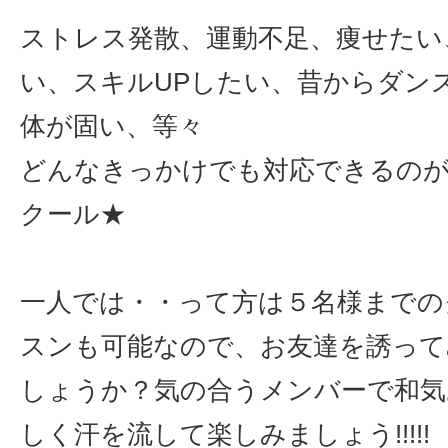
ストレス発散、運動不足、痩せたい
い、スキルUPしたい、昔からダン
体が固い、等々
どんなきっかけでも対応できるの
クール★
一人では・・って方は５名様までの
スンも可能なので、お友達を誘って
しょうか？気の合うメンバーで和気
しく汗を流して楽しみましょう!!!!!