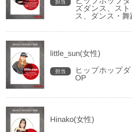
ヒップホップダ
担当
ズダンス、スト
ス、ダンス・舞
little_sun(女性)
ヒップホップダン
担当
OP
Hinako(女性)