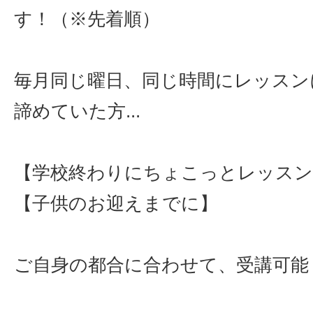
す！（※先着順）
毎月同じ曜日、同じ時間にレッスン
諦めていた方...
【学校終わりにちょこっとレッスン
【子供のお迎えまでに】
ご自身の都合に合わせて、受講可能