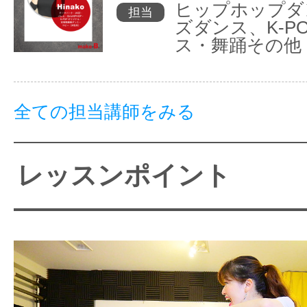
ヒップホップダ
担当
ズダンス、K-P
ス・舞踊その他
全ての担当講師をみる
レッスンポイント