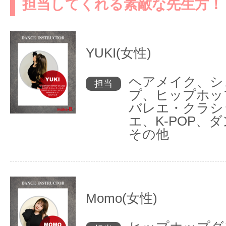
担当してくれる素敵な先生方！
YUKI(女性)
ヘアメイク、シ
担当
プ、ヒップホッ
バレエ・クラシ
エ、K-POP、
その他
Momo(女性)