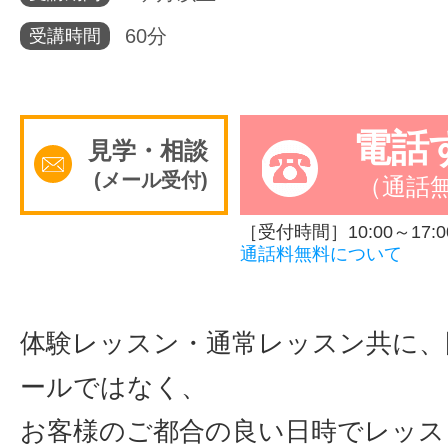
60分
受講時間
サイトマッ
電話
見学・相談
(メール受付)
（通話
［受付時間］10:00～17:0
通話料無料について
体験レッスン・通常レッスン共に、
ールではなく、
お客様のご都合の良い日時でレッス