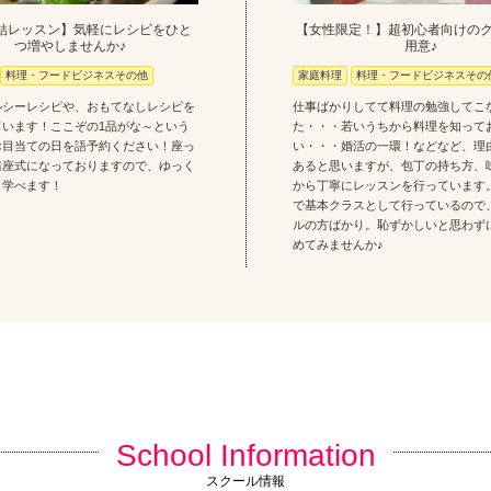
結レッスン】気軽にレシピをひと
【女性限定！】超初心者向けの
つ増やしませんか♪
用意♪
料理・フードビジネスその他
家庭料理
料理・フードビジネスその
ルシーレシピや、おもてなしレシピを
仕事ばかりしてて料理の勉強してこ
ています！ここぞの1品がな～という
た・・・若いうちから料理を知って
お目当ての日を語予約ください！座っ
い・・・婚活の一環！などなど、理
講座式になっておりますので、ゆっく
あると思いますが、包丁の持ち方、
り学べます！
から丁寧にレッスンを行っています
で基本クラスとして行っているので
ルの方ばかり。恥ずかしいと思わず
めてみませんか♪
School Information
スクール情報