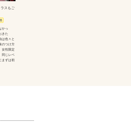
クラスもご
他
なかっ
おきた
由は色々と
味のつけ方
。女性限定
、同じレベ
にまずは初