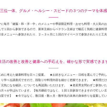
三位一体、グルメ・ヘルシー・スピードの３つのテーマを体感
マに毎月「健脳・和・洋・中」のメニューや季節限定料理・おせち料理・大人気のお
んで１回から参加できるので、新米主婦からベテラン主婦まで幅広く気軽に健康料理
月全メニューへ参加されたり、２～３ヶ月に１回のマイペースで参加されたりと工夫
生活の改善と改善と健康への手応えを、確かな形で実感できま
じめに考えた健康料理を日々ご提案。 ★お好きなメニュー・日程を選んでご予約し
くり学べる講座式ですので、段取りや料理内容を細かく把握できます。 ★料理だけ
「元気になる秘訣」についても再認識いただけます。 ★老若男女問わずご参加いた
の方々が学ばれています。【毎月継続ではなく、１回１回参加できますので忙しい主
教室です】 ★今ではなく、数日後・数ヶ月・数年先の未来の身体作りを提案してい