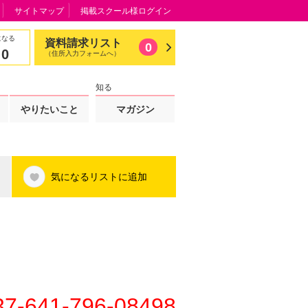
サイトマップ
掲載スクール様ログイン
になる
資料請求リスト
0
0
（住所入力フォームへ）
知る
やりたいこと
マガジン
気になるリストに追加
37-641-796-08498