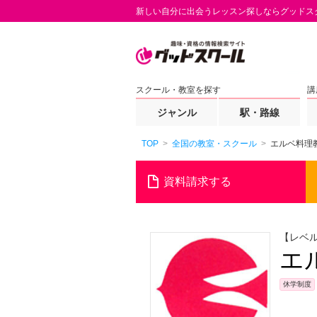
新しい自分に出会うレッスン探しならグッドス
スクール・教室を探す
講
ジャンル
駅・路線
TOP
全国の教室・スクール
エルベ料理
資料請求する
【レベ
エ
休学制度