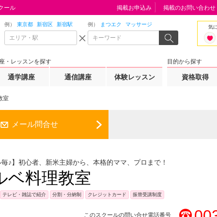
クール
掲載お申込み
掲載のお問い合わせ
例）
東京都
新宿区
新宿駅
例）
まつエク
マッサージ
気
座・レッスンを探す
目的から探す
通学講座
通信講座
体験レッスン
資格取得
教室
メール問合せ
ル毎♪】初心者、新米主婦から、本格的ママ、プロまで！
ルベ料理教室
テレビ・雑誌で紹介
分割・分納制
クレジットカード
振替受講制度
00
このスクールの問い合せ電話番号