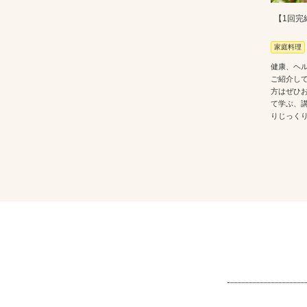
【1回完
家庭料理
健康、ヘ
ご紹介し
方はぜひ
て学ぶ、
りじっく