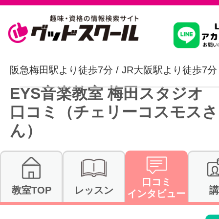
習いたいこ
阪急梅田駅より徒歩7分 / JR大阪駅より徒歩7分 
EYS音楽教室 梅田スタジオ
スクールを
口コミ（チェリーコスモスさ
ん）
駅・路線か
口コミ
教室TOP
レッスン
講
通信講座を探
インタビュー