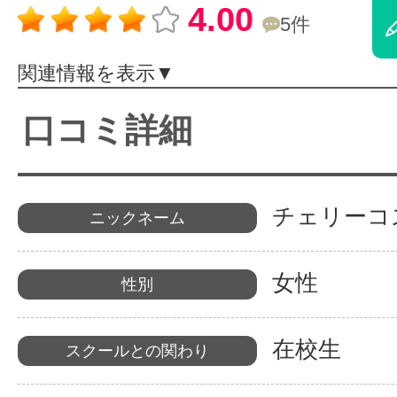
4.00
5件
体験レッス
関連情報を表示▼
やりたいこ
口コミ詳細
特集をみる
チェリーコ
ニックネーム
グッドスク
女性
性別
在校生
スクールとの関わり
掲載のお問