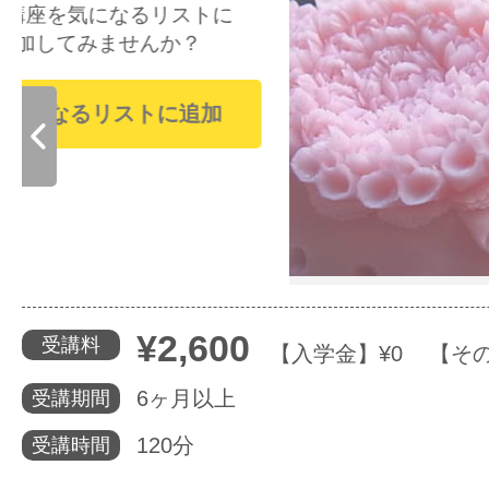
るリストに
体験レッス
せんか？
ストに追加
やりたいこ
特集をみる
グッドスク
¥2,600
受講料
【入学金】¥0 【その他
6ヶ月以上
受講期間
掲載のお問
120分
受講時間