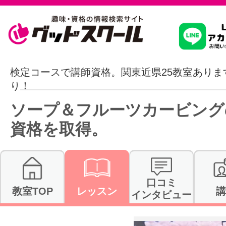
習いたいこ
検定コースで講師資格。関東近県25教室ありま
り！
スクールを
ソープ＆フルーツカービング
資格を取得。
駅・路線か
口コミ
教室TOP
レッスン
講
インタビュー
通信講座を探