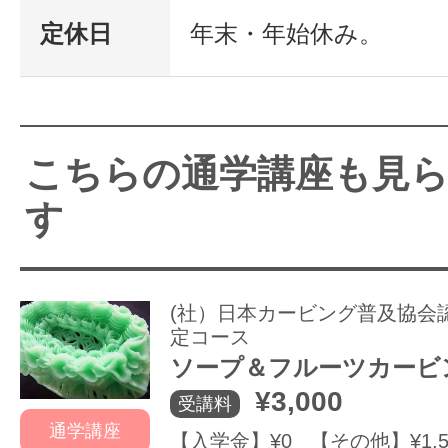
定休日
年末・年始休み。
こちらの通学講座も見
す
(社）日本カービング普及協会
定コース
ソープ＆フルーツカービ
¥3,000
受講料
通学講座
【入学金】¥0 【その他】¥1,5