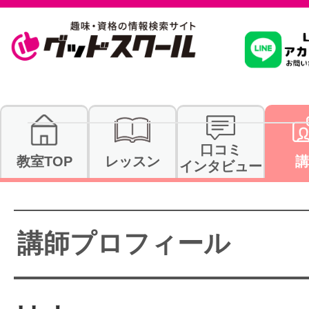
習いたいこ
スクールを
口コミ
教室TOP
レッスン
講
インタビュー
駅・路線か
講師プロフィール
通信講座を探