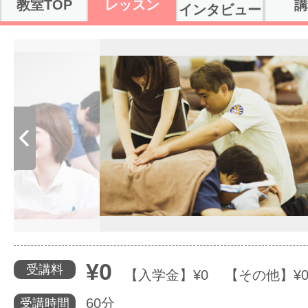
教室TOP
レッスン
講
インタビュー
体験レッス
7/11/24 登録
2017/11/24
やりたいこ
特集をみる
グッドスク
¥0
受講料
掲載のお問
【入学金】¥0 【その他】¥
60分
受講時間