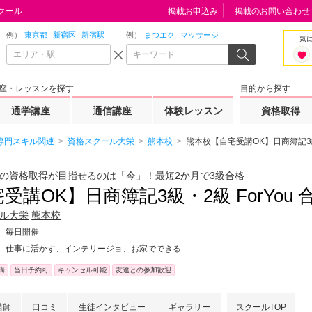
クール
掲載お申込み
掲載のお問い合わせ
例）
東京都
新宿区
新宿駅
例）
まつエク
マッサージ
気
座・レッスンを探す
目的から探す
通学講座
通信講座
体験レッスン
資格取得
専門スキル関連
資格スクール大栄
熊本校
熊本校【自宅受講OK】日商簿記3級
の資格取得が目指せるのは「今」！最短2か月で3級合格
受講OK】日商簿記3級・2級 ForYou
ル大栄
熊本校
毎日開催
仕事に活かす、インテリージョ、お家でできる
講
当日予約可
キャンセル可能
友達との参加歓迎
講師
口コミ
生徒インタビュー
ギャラリー
スクールTOP