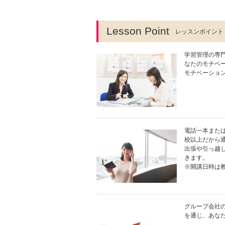
Lesson Point
レッスンポイント
学習管理の専
なたのモチベ
モチベーショ
電話一本または
校以上だから
出張や引っ越
きます。
※開講日時は
グループ会社
を通じ、あな