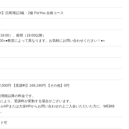
】日商簿記3級・2級 ForYou 合格コース
ル
18:00）、夜間（18:00以降）
21:00○●教室によって異なります。お気軽にお問い合わせください！●○
,000円 【受講料】168,190円 【その他】0円
税増税以降の料金です。
定により、受講料が変動する場合がございます。
ルHPまたは大栄HPからお問い合わせの上ご入会いただいた方に、WEB特
中。
ード可