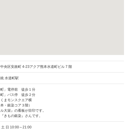
市中央区
安政町 4-23アクア熊本水道町ビル 7 階
統 水道町駅
道町」電停前 徒歩１分
道町」バス停 徒歩２分
、くまモンスクエア横
熊本・銀染コア３階）
ール大栄』の看板が目印です。
は『きもの銀染』さんです。
 土 日 10:00～21:00