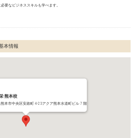
に必要なビジネススキルも学べます。
室基本情報
栄 熊本校
熊本県熊本市中央区安政町 4-23アクア熊本水道町ビル 7 階