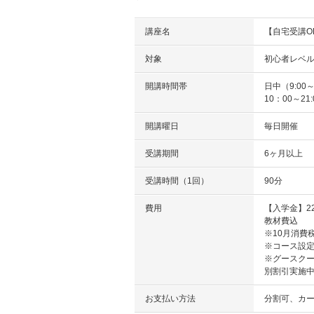
講座名
【自宅受講OK
対象
初心者レベ
開講時間帯
日中（9:00～
10：00～
開講曜日
毎日開催
受講期間
6ヶ月以上
受講時間（1回）
90分
費用
【入学金】22
教材費込
※10月消費
※コース設
※グースクー
別割引実施
お支払い方法
分割可、カ