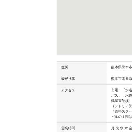
住所
熊本県
熊本
最寄り駅
熊本市電Ｂ系
アクセス
市電：「水
バス：「水
鶴屋東館横
（テトリア
『資格スク
ビルの１階
営業時間
月 火 水 木 金