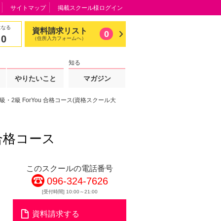
サイトマップ
掲載スクール様ログイン
になる
資料請求リスト
0
0
（住所入力フォームへ）
知る
やりたいこと
マガジン
・2級 ForYou 合格コース(資格スクール大
 合格コース
このスクールの電話番号
096-324-7626
[受付時間] 10:00～21:00
資料請求する