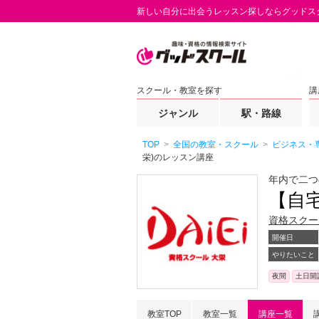
新しい自分に出会うレッスン探しならグッドス
スクール・教室を探す
講
ジャンル
駅・路線
TOP
全国の教室・スクール
ビジネス・
栄)のレッスン講座
年内で二つ
【自宅
資格スクー
開催日
やりたいこと
夜間
土日開
教室TOP
教室一覧
講座一覧