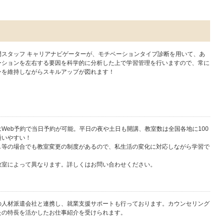
門スタッフ キャリアナビゲーターが、モチベーションタイプ診断を用いて、あ
ーションを左右する要因を科学的に分析した上で学習管理を行いますので、常に
ンを維持しながらスキルアップが図れます！
Web予約で当日予約が可能。平日の夜や土日も開講、教室数は全国各地に100
通いやすい！
し等の場合でも教室変更の制度があるので、私生活の変化に対応しながら学習で
教室によって異なります。詳しくはお問い合わせください。
の人材派遣会社と連携し、就業支援サポートも行っております。カウンセリング
たの特長を活かしたお仕事紹介を受けられます。