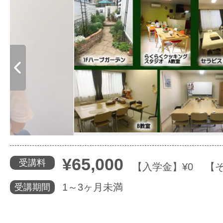
体験レッス
やりたいこ
特集をみる
グッドスク
¥65,000
受講料
【入学金】¥0 【そ
1～3ヶ月未満
受講期間
掲載のお問