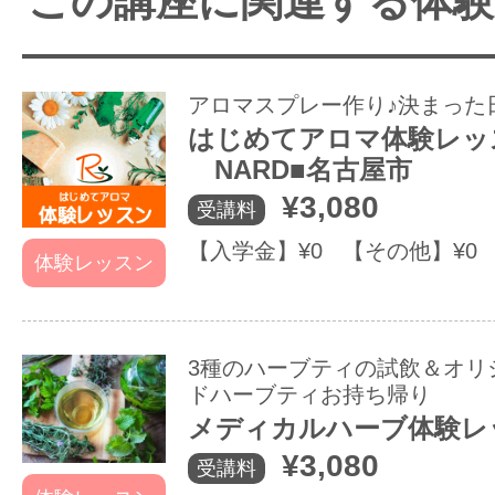
この講座に関連する体
アロマスプレー作り♪決まった
はじめてアロマ体験レッス
NARD■名古屋市
¥3,080
受講料
【入学金】¥0 【その他】¥0
体験レッスン
3種のハーブティの試飲＆オリ
ドハーブティお持ち帰り
メディカルハーブ体験レ
¥3,080
受講料