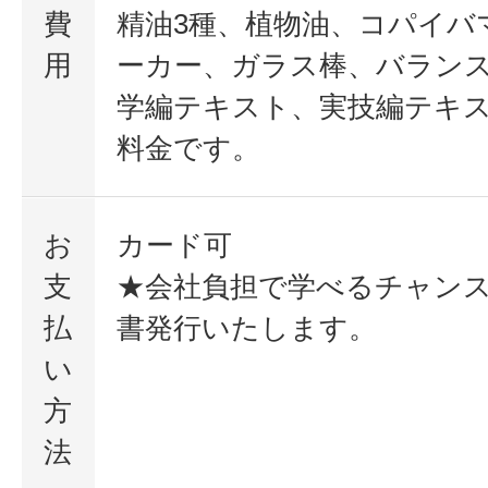
費
精油3種、植物油、コパイバ
用
ーカー、ガラス棒、バラン
学編テキスト、実技編テキ
料金です。
お
カード可
支
★会社負担で学べるチャンス
払
書発行いたします。
い
方
法