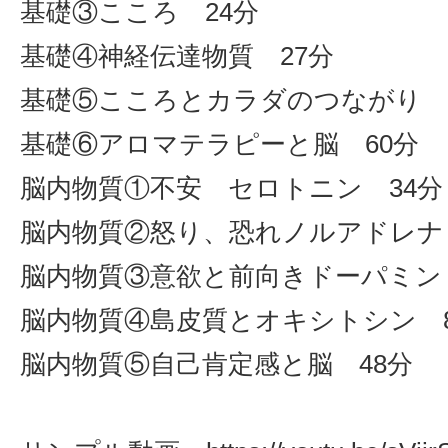
基礎③こころ 24分
基礎④神経伝達物質 27分
基礎⑤こころとカラダのつながり 
基礎⑥アロマテラピーと脳 60分
脳内物質①不安 セロトニン 34分
脳内物質②怒り、恐れノルアドレナ
脳内物質③意欲と前向きドーパミン 
脳内物質④島皮質とオキシトシン 8
脳内物質⑤自己肯定感と脳 48分