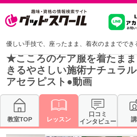
習いたいこ
優しい手技で、座ったまま、着衣のままででき
★こころのケア服を着たまま
スクールを
きるやさしい施術ナチュラル
アセラピスト●動画
駅・路線か
口コミ
教室TOP
レッスン
講
通信講座を探
インタビュー