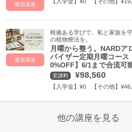
【入学金】¥0 【その他】¥19,
通信講座
根拠ある学びで、私と家族を
の植物療法を。
月曜から整う。NARDア
バイザー定期月曜コース
通信講座
0%OFF】6/1まで合流可
¥98,560
受講料
【入学金】¥0 【その他】¥46,
他の講座を見る