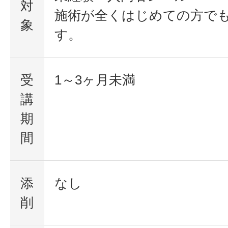
対
施術が全くはじめての方で
象
す。
受
1～3ヶ月未満
講
期
間
添
なし
削