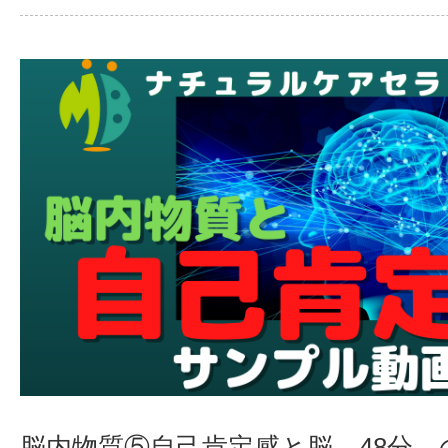
脳内物質⑤自己肯定感と脳 48分 