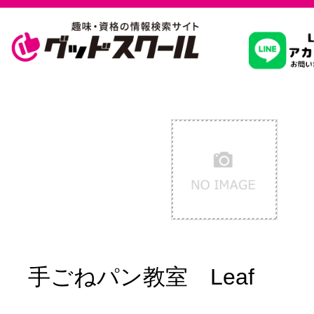
習いたいこ
スクールを
駅・路線か
通信講座を探
手ごねパン教室 Leaf