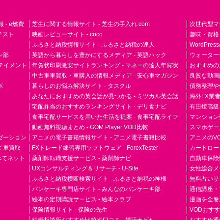
- e燃費
芝生に関する情報サイト - 芝生の手入れ.com
次世代型マ
ドテスト
映画レビューサイト - coco
趣味・資格
ふるさと納税情報サイト - ふるさと納税の達人
WordPr
ン部
英語から暮らしを豊かにするメディア - 英語ハック
ウォーター
ーテイメント
年賀状印刷激安サイトランキング - マネーの達人年賀状
おすすめの
中古車車買取・車購入の情報メディア - 安心車マガジン
良質な動画配
ボ
暮らしのお悩み解決サイト - タスクル
債務整理や
あなたにおすすめの英会話が見つかる - ミツカル英会話
海外FX業
宅配弁当のおすすめランキングサイト - デリ食ナビ
有田焼高級ギ
食事宅配サービスを用いた生活を提案 - 食事宅配ライフ
マンション
動画無料視聴まとめ - GOM Player VOD比較
スマホゲーム
ゼーション
アニメの電子書籍情報サイト - アニメ電子書籍比較
アニメのVO
て車買取
FXトレード練習専用ソフトウェア - ForexTester
カードローン
らべてネット
薬剤師転職支援サービス - 薬剤師ナビ
自動車保険
UXコンサルティング＆リサーチ - U-Site
女性総合メディ
ふるさと納税横断検索サイト - ふるさと納税の神様
無料占いサイト
パンケーキ専門店サイト - みんなのパンケーキ部
通信講座・
絵本の定期購読サービス - 絵本クラブ
漫画を全巻
保険情報サイト - 保険の先生
VODおす