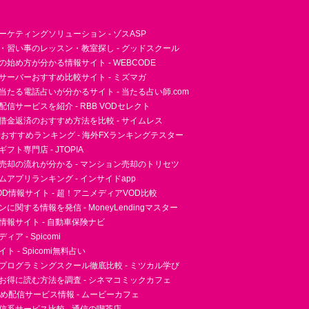
ーケティングソリューション - ゾスASP
・習い事のレッスン・教室探し - グッドスクール
essの始め方が分かる情報サイト - WEBCODE
サーバーおすすめ比較サイト - ミズマガ
当たる電話占いが分かるサイト - 当たる占い師.com
信サービスを紹介 - RBB VODセレクト
借金返済のおすすめ方法を比較 - サイムレス
者おすすめランキング - 海外FXランキングテスター
フト専門店 - JTOPIA
売却の流れが分かる - マンション売却のトリセツ
アプリランキング - インサイドapp
D情報サイト - 超！アニメディアVOD比較
に関する情報を発信 - MoneyLendingマスター
情報サイト - 自動車保険ナビ
ア - Spicomi
 - Spicomi無料占い
プログラミングスクール徹底比較 - ミツカル学び
お得に読む方法を調査 - シネマコミックカフェ
すめ配信サービス情報 - ムービーカフェ