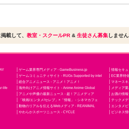
に掲載して、
教室・スクールPR
&
生徒さん募集
しませ
AY
ゲーム業界専門メディア - GameBusiness.jp
情報セキュリテ
ゲームコミュニティサイト - RUGs Supported by intel
EC業界特化
総合アニメニュース - アニメ！アニメ！
マネースキ
life
海外向けアニメ情報サイト - Anime Anime Global
メディア業界紙 
アニメや声優の最新ニュース - 超！アニメディア
お酒の情報サイ
「映画/エンタメ/セレブ」×「情報」 - シネマカフェ
テックメディア
動物のリアルを伝えるWebメディア - REANIMAL
エンタメビジ
やわらかスポーツニュース - CYCLE
ビジネス情