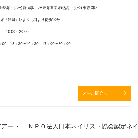
線(熱海～浜松) 静岡駅、JR東海道本線(熱海～浜松) 東静岡駅
線『静岡』駅より北口より徒歩10分
 土 10:00～20:00
：00 13：30〜16：30 17：00〜20：00
メール問合せ
ズアート ＮＰＯ法人日本ネイリスト協会認定ネ