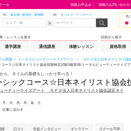
クール
掲載お申込み
掲載のお問い合わせ
例）
東京都
新宿区
新宿駅
例）
まつエク
マッサージ
気
座・レッスンを探す
目的から探す
通学講座
通信講座
体験レッスン
資格取得
イル関連
トータルビューティーケイズアート
ＮＰＯ法人日本ネイリスト協会
コース☆日本ネイリスト協会技能検定試験3級取得(トータルビューティーケイズア
から、ネイルの基礎をしっかり学べる！
ーシックコース☆日本ネイリスト協会
ューティーケイズアート
ＮＰＯ法人日本ネイリスト協会認定ネイ
月、火、水、木、金、土
仕事に活かす
講師
口コミ
生徒インタビュー
ギャラリー
スクールTOP