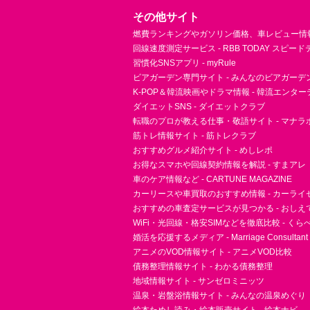
その他サイト
燃費ランキングやガソリン価格、車レビュー情報 
回線速度測定サービス - RBB TODAY スピー
習慣化SNSアプリ - myRule
ビアガーデン専門サイト - みんなのビアガーデ
K-POP＆韓流映画やドラマ情報 - 韓流エンタ
ダイエットSNS - ダイエットクラブ
転職のプロが教える仕事・敬語サイト - マナラ
筋トレ情報サイト - 筋トレクラブ
おすすめグルメ紹介サイト - めしレポ
お得なスマホや回線契約情報を解説 - すまアレ
車のケア情報など - CARTUNE MAGAZINE
カーリースや車買取のおすすめ情報 - カーライ
おすすめの車査定サービスが見つかる - おしえ
WiFi・光回線・格安SIMなどを徹底比較 - く
婚活を応援するメディア - Marriage Consultant
アニメのVOD情報サイト - アニメVOD比較
債務整理情報サイト - わかる債務整理
地域情報サイト - サンゼロミニッツ
温泉・岩盤浴情報サイト - みんなの温泉めぐり