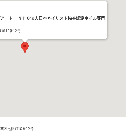
ズアート ＮＰＯ法人日本ネイリスト協会認定ネイル専門
間町10番12号
市葵区
七間町10番12号