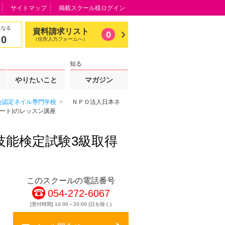
サイトマップ
掲載スクール様ログイン
になる
資料請求リスト
0
0
（住所入力フォームへ）
知る
やりたいこと
マガジン
認定ネイル専門学校
ＮＰＯ法人日本ネ
ート)のレッスン講座
技能検定試験3級取得
このスクールの電話番号
054-272-6067
[受付時間] 10:00～20:00 (日を除く)