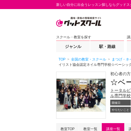
新しい自分に出会うレッスン探しならグッドス
スクール・教室を探す
講
ジャンル
駅・路線
TOP
全国の教室・スクール
まつげ・ネ
イリスト協会認定ネイル専門学校☆ベーシック
初心者の方
☆ベ
トータルビ
ル専門学校
開催日
やりたいこと
教室TOP
教室一覧
講座一覧