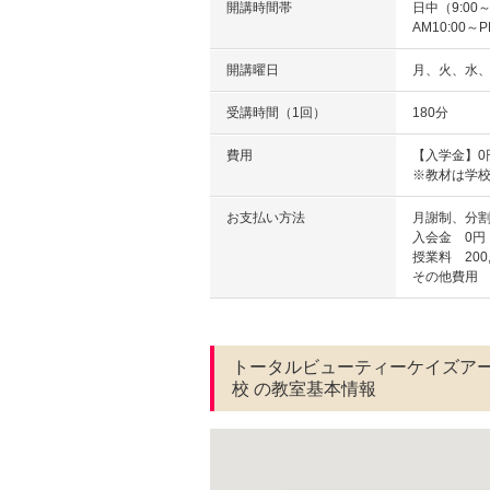
開講時間帯
日中（9:00～
AM10:00～P
開講曜日
月、火、水
受講時間（1回）
180分
費用
【入学金】0円
※教材は学
お支払い方法
月謝制、分
入会金 0円
授業料 200,
その他費用 5
トータルビューティーケイズア
校 の教室基本情報