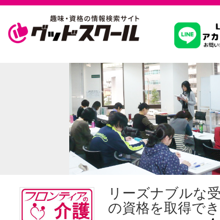
習いたいこ
スクールを
駅・路線か
通信講座を探
リーズナブルな
の資格を取得でき