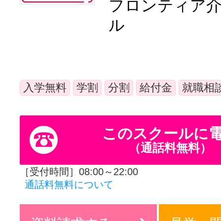
フロンティア
体験レッス
ル
やりたいこ
入学無料
学割
分割
給付金
就職相
特集をみる
このスクールに
（通話料無料）
グッドスク
［受付時間］08:00～22:00
通話料無料について
掲載のお問