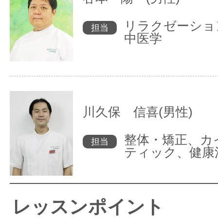
リラクゼーショ
担当
中医学
川久保 信喜(男性)
整体・矯正、カ
担当
ティック、健康
レッスンポイント