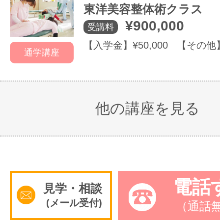
東洋美容整体術クラス
¥900,000
受講料
【入学金】¥50,000 【その他】¥
通学講座
他の講座を見る
電話
見学・相談
(メール受付)
（通話