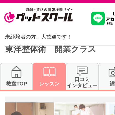
習いたいこ
未経験者の方、大歓迎です！
東洋整体術 開業クラス
スクールを
駅・路線か
口コミ
教室TOP
レッスン
講
インタビュー
通信講座を探