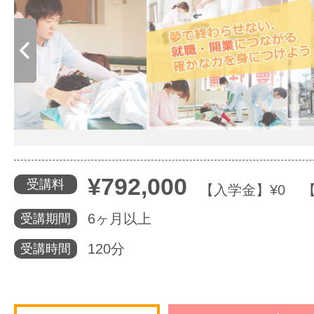
体験レッス
やりたいこ
特集をみる
¥792,000
受講料
【入学金】¥0 【そ
グッドスク
6ヶ月以上
受講期間
120分
受講時間
掲載のお問