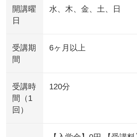
開講曜
水、木、金、土、日
日
受講期
6ヶ月以上
間
受講時
120分
間（1
回）